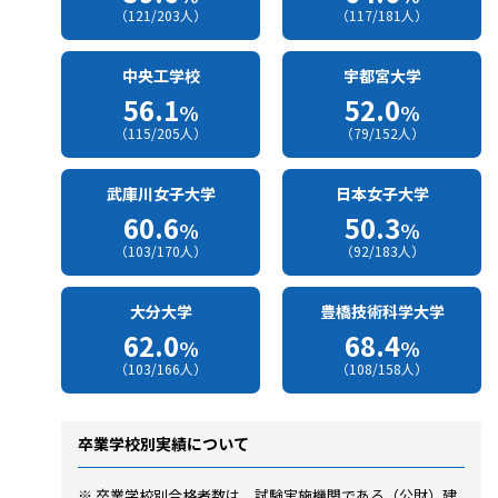
（121/203人）
（117/181人）
中央工学校
宇都宮大学
56.1
52.0
%
%
（115/205人）
（79/152人）
武庫川女子大学
日本女子大学
60.6
50.3
%
%
（103/170人）
（92/183人）
大分大学
豊橋技術科学大学
62.0
68.4
%
%
（103/166人）
（108/158人）
卒業学校別実績について
※ 卒業学校別合格者数は、試験実施機関である（公財）建