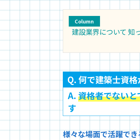
Column
建設業界について 知
Q. 何で建築士資
A.
資格者でないと
す
様々な場面で活躍でき