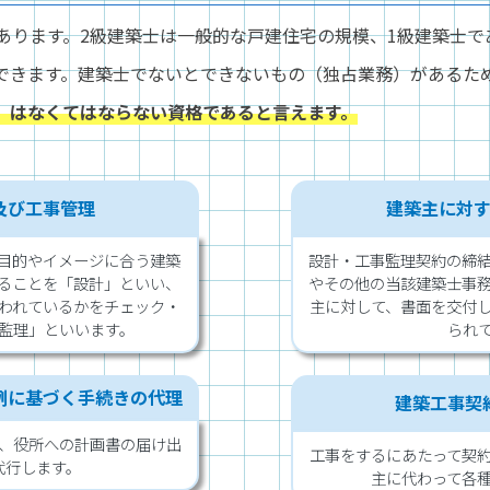
があります。2級建築士は一般的な戸建住宅の規模、1級建築士
できます。建築士でないとできないもの（独占業務）があるた
」はなくてはならない資格であると言えます。
及び工事管理
建築主に対
目的やイメージに合う建築
設計・工事監理契約の締
ることを「設計」といい、
やその他の当該建築士事
われているかをチェック・
主に対して、書面を交付
監理」といいます。
られ
例に基づく手続きの代理
建築工事契
、役所への計画書の届け出
工事をするにあたって契
代行します。
主に代わって各