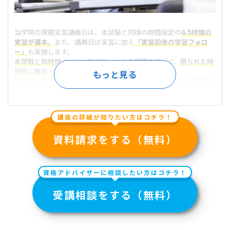
当学院の課題実習講義日は、本試験と同様の時間設定の
6.5時間の
実習が基本。
また、講義日は実習に加え
「実習前後の学習フォロ
ー」
も実施します。
本試験と同時間
で、かつ
同ボリュームの課題
を用いて、
限られた時
間内に解答・セルフチェックできる力
を養成します。
講義前
には当日の学習効率を高めるための
事前指導
を実施。
講義後
には、
教室全体で当日課題の振り返り
を行い、
課題実習の学習効果
を高めます。
講座の詳細が知りたい方はコチラ！
さらに詳しく＞＞
資料請求をする（無料）
資格アドバイザーに相談したい方はコチラ！
受講相談をする（無料）