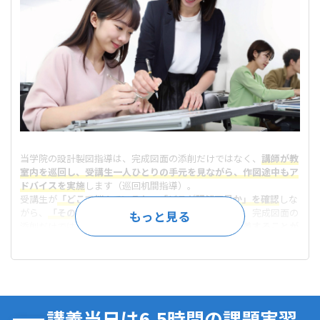
当学院の設計製図指導は、完成図面の添削だけではなく、
講師が教
室内を巡回し、受講生一人ひとりの手元を見ながら、作図途中もア
ドバイスを実施
します（巡回机間指導）。
受講生が
「どこで悩んでいるか」「どこが理解不足か」を確認
しな
がら、
「その場」「その時に」
しっかり指導するため、完成図面の
添削だけではわからない
作図途中の問題点を把握・改善することが
でき、圧倒的に効率よく実力を伸ばす
ことができます。
さらに詳しく＞＞
講義当日は6.5時間の課題実習