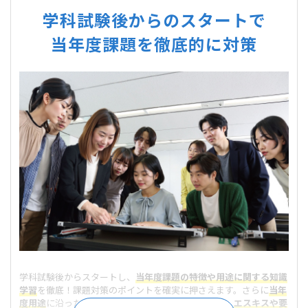
学科試験後からのスタートで
当年度課題を徹底的に対策
学科試験後からスタートし、
当年度課題の特徴や用途に関する知識
学習
を徹底！課題対策のポイントを確実に押さえます。さらに
当年
度用途
に沿った
当学院のオリジナル課題
に取り組み、
エスキスや要