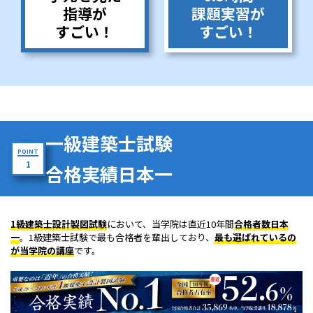
指導が
課題実習が
すごい！
すごい！
一級建築士試験
POINT
1
合格実績日本一
1級建築士設計製図試験
において、当学院は直近10年間
合格者数日本
一
。1級建築士試験で最も合格者を輩出しており、
最も選ばれているの
が当学院の講座
です。