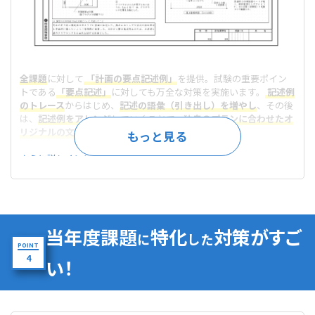
全課題
に対して
「計画の要点記述例」
を提供。試験の重要ポイン
トである
「要点記述」
に対しても万全な対策を実施います。
記述例
のトレース
からはじめ、
記述の語彙（引き出し）を増やし
、その後
は、
記述例をアレンジ
していくことで、
独自のプランに合わせたオ
リジナルの文章を記述できる
ように学習を進めます。
さらに詳しく＞＞
当年度課題
特化
対策がすご
に
した
POINT
4
い！