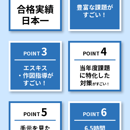
合格実績
豊富な課題が
すごい！
日本一
3
4
POINT
POINT
エスキス
当年度課題
・作図指導が
に特化した
すごい！
対策
がすごい！
5
6
POINT
POINT
手元を見た
6.5時間