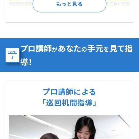
点記述の応用力、作図力を習得
。
模擬試験
を経て
弱点を完全に克服
し、本試験に向けての対策を万全にします。
プロ講師
あなた
手元
見て指
が
の
を
POINT
5
導！
プロ講師による
「巡回机間指導」