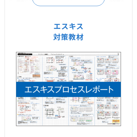
に、確実にプランをまとめる力が身につきます。 また、当学院で
は、
「素早く時間内に図面を描き上げる作図指導」
も実施します。
作図手順はもちろん、タイムマネジメント、記述、各工程毎のチェ
ックの仕方まで、細やかに指導するため、
どなたでも時間内に合格
エスキス
図面を完成させる力を身につけるこ
とができます。
対策教材
さらに詳しく＞＞