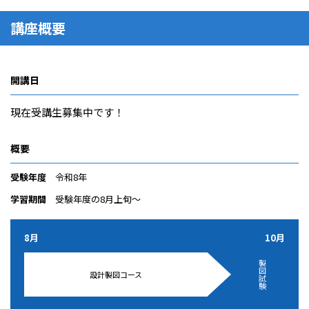
講座概要
開講日
現在受講生募集中です！
概要
受験年度
令和8年
学習期間
受験年度の8月上旬～
8月
10月
製
図
設計製図コース
試
験