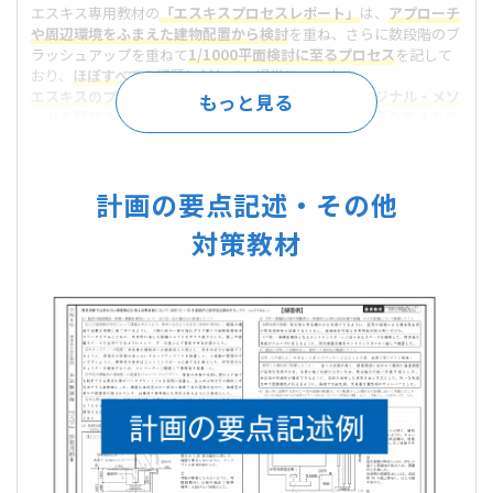
エスキス専用教材の
「エスキスプロセスレポート」
は、
アプローチ
や周辺環境をふまえた建物配置から検討
を重ね、さらに数段階のブ
ラッシュアップを重ねて
1/1000平面検討に至るプロセス
を記して
おり、
ほぼすべての課題に対して、提供
しています。
エスキスのプロセスを分解し手順化した当学院のオリジナル・メソ
ッドを理解する
ことで、
プランを完成させるために必要な考え方の
手順を体得
できます。
計画の要点記述・その他
対策教材