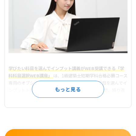
学びたい科目を選んでインプット講義がWEB受講できる「学
科科目選択WEB講座」
は、1級建築士短期学科合格必勝コース
専用のオプション講座。得点アップを図りたい科目を選んでイ
ンプットトレーニングができます。
WEB受講なので、繰り返
し視聴が可能
！苦手科目の学習を自身のペースで着実に進め
ることができます。また、
選択科目に関わらず全科目の教材
をご提供
！4月の本開講に先立ち、科目別の強化を効率的に図
ることが可能です！
※オプション講座(学科科目選択WEB講座)は、別途受講料が
必要です。