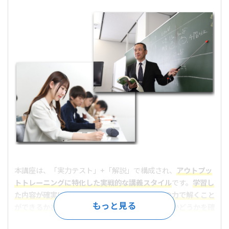
本講座は、「実力テスト」+「解説」で構成され、
アウトプッ
トトレーニングに特化した実戦的な講義スタイル
です。
学習し
た内容が確実に理解できているかどうか
、
自分の力で解くこと
ができるかどうか
、また、
応用問題に対応できるかどうかを確
認しながら受講するので、着実にレベルアップできます
！