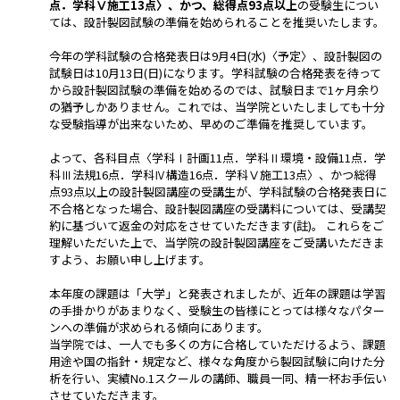
点．学科Ⅴ施工13点〉、かつ、総得点93点以上
の受験生につい
ては、設計製図試験の準備を始められることを推奨いたします。
今年の学科試験の合格発表日は9月4日(水)〈予定〉、設計製図の
試験日は10月13日(日)になります。学科試験の合格発表を待って
から設計製図試験の準備を始めるのでは、試験日まで1ヶ月余り
の猶予しかありません。これでは、当学院といたしましても十分
な受験指導が出来ないため、早めのご準備を推奨しています。
よって、各科目点〈学科Ⅰ計画11点．学科Ⅱ環境・設備11点．学
科Ⅲ法規16点．学科Ⅳ構造16点．学科Ⅴ施工13点〉、かつ総得
点93点以上の設計製図講座の受講生が、学科試験の合格発表日に
不合格となった場合、設計製図講座の受講料については、受講契
約に基づいて返金の対応をさせていただきます(註)。 これらをご
理解いただいた上で、当学院の設計製図講座をご受講いただきま
すよう、お願い申し上げます。
本年度の課題は「大学」と発表されましたが、近年の課題は学習
の手掛かりがあまりなく、受験生の皆様にとっては様々なパター
ンへの準備が求められる傾向にあります。
当学院では、一人でも多くの方に合格していただけるよう、課題
用途や国の指針・規定など、様々な角度から製図試験に向けた分
析を行い、実績No.1スクールの講師、職員一同、精一杯お手伝い
させていただきます。