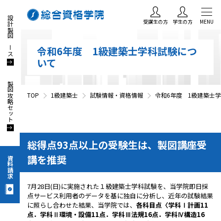
設計製図コース
受講生の方
学生の方
MENU
令和6年度 1級建築士学科試験につ
いて
製図攻略セット
TOP
1級建築士
試験情報・資格情報
令和6年度 1級建築士
総得点93点以上の受験生は、製図講座受
講を推奨
資料請求
7月28日(日)に実施された１級建築士学科試験を、当学院即日採
点サービス利用者のデータを基に独自に分析し、近年の試験結果
に照らし合わせた結果、当学院では、
各科目点〈学科Ⅰ計画11
点．学科Ⅱ環境・設備11点．学科Ⅲ法規16点．学科Ⅳ構造16