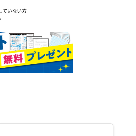
していない方
方