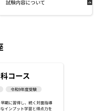
試験内容について
座
学科コース
令和9年度受験
を早期に習得し、続く対面指導
的なインプット学習と得点力を