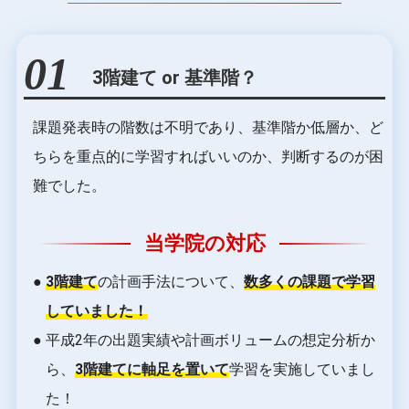
01
3階建て or 基準階？
課題発表時の階数は不明であり、基準階か低層か、
ど
ちらを重点的に学習すればいいのか、判断するのが困
難でした。
当学院の対応
●
3階建て
の計画手法について、
数多くの課題で学習
していました！
● 平成2年の出題実績や計画ボリュームの想定分析か
ら、
3階建てに軸足を置いて
学習を実施していまし
た！