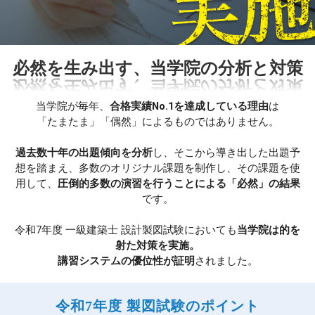
必然を生み出す、当学院の分析と対策
当学院が毎年、
合格実績No.1を達成している理由
は
「たまたま」「偶然」によるものではありません。
過去数十年の出題傾向を分析
し、そこから導き出した出題予
想を踏まえ、多数のオリジナル課題を制作し、その課題を使
用して、
圧倒的多数の演習を行うことによる「必然」の結果
です。
令和7年度 一級建築士 設計製図試験においても
当学院は的を
射た対策を実施。
講習システムの優位性が証明
されました。
令和7年度 製図試験のポイント