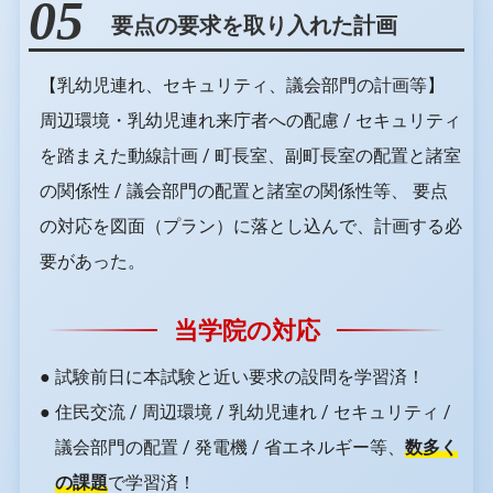
05
要点の要求を取り入れた計画
【乳幼児連れ、セキュリティ、議会部門の計画等】
周辺環境・乳幼児連れ来庁者への配慮 / セキュリティ
を踏まえた動線計画 / 町⻑室、副町⻑室の配置と諸室
の関係性 / 議会部⾨の配置と諸室の関係性等、 要点
の対応を図面（プラン）に落とし込んで、計画する必
要があった。
当学院の対応
● 試験前日に本試験と近い要求の設問を学習済！
● 住民交流 / 周辺環境 / 乳幼児連れ / セキュリティ /
議会部門の配置 / 発電機 / 省エネルギー等、
数多く
の課題
で学習済！