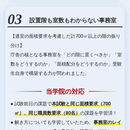
03
設置階も室数もわからない事務室
【適宜の面積要求を考慮した計700㎡以上の階の振り
分け】
庁舎の核となる事務室を「どの階に置くべきか」「室
数をどうするのか」「面積配分をどうするのか」受験
生自身で構築する力が問われました。
当学院の対応
● 試験前日の課題で
本試験と同じ面積要求（700
㎡）、同じ職員数要求（80名）
の課題を学習済！
● 解き方についても学習していたため、
事務室のレイ