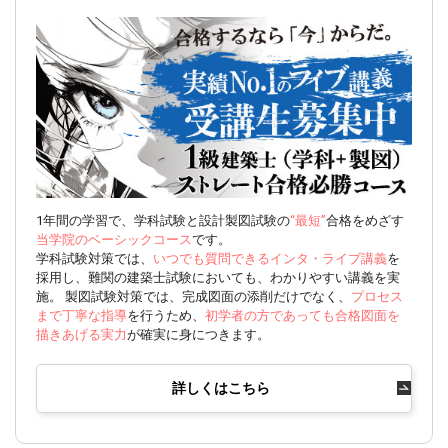
1年間の学習で、学科試験と設計製図試験の
“最短”
合格をめざす
当学院のベーシックコース
です。
学科試験対策では、
いつでも質問できるインタ・ライブ講義
を
採用し、難関の建築士試験においても、わかりやすい講義を実
施。 製図試験対策では、完成図面の添削だけでなく、
プロセス
まで丁寧な指導
を行うため、
初学者の方であっても合格図面を
描きあげる実力
が確実に身につきます。
詳しくはこちら