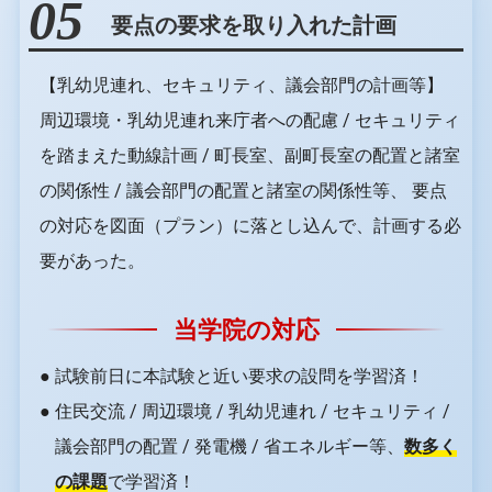
05
要点の要求を取り入れた計画
【乳幼児連れ、セキュリティ、議会部門の計画等】
周辺環境・乳幼児連れ来庁者への配慮 / セキュリティ
を踏まえた動線計画 / 町⻑室、副町⻑室の配置と諸室
の関係性 / 議会部⾨の配置と諸室の関係性等、 要点
の対応を図面（プラン）に落とし込んで、計画する必
要があった。
当学院の対応
● 試験前日に本試験と近い要求の設問を学習済！
● 住民交流 / 周辺環境 / 乳幼児連れ / セキュリティ /
議会部門の配置 / 発電機 / 省エネルギー等、
数多く
の課題
で学習済！