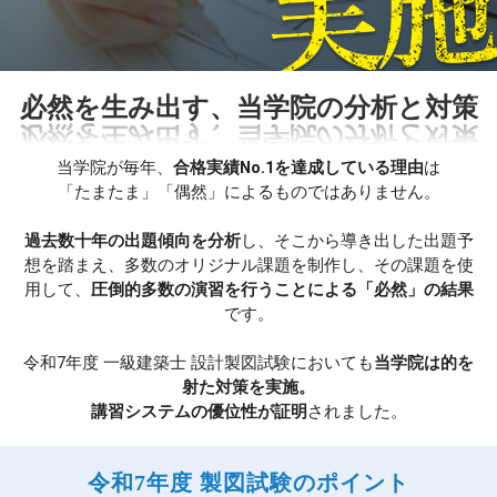
必然を生み出す、当学院の分析と対策
当学院が毎年、
合格実績No.1を達成している理由
は
「たまたま」「偶然」によるものではありません。
過去数十年の出題傾向を分析
し、そこから導き出した出題予
想を踏まえ、多数のオリジナル課題を制作し、その課題を使
用して、
圧倒的多数の演習を行うことによる「必然」の結果
です。
令和7年度 一級建築士 設計製図試験においても
当学院は的を
射た対策を実施。
講習システムの優位性が証明
されました。
令和7年度 製図試験のポイント