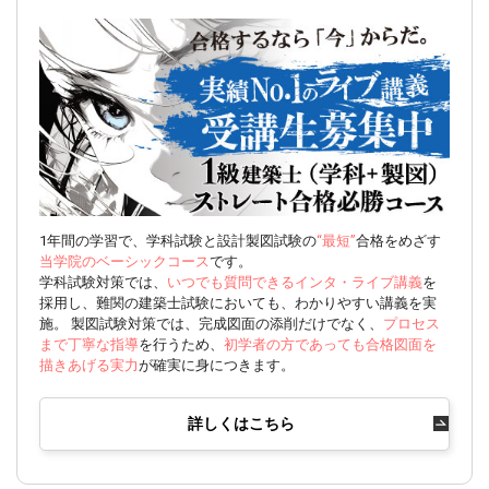
1年間の学習で、学科試験と設計製図試験の
“最短”
合格をめざす
当学院のベーシックコース
です。
学科試験対策では、
いつでも質問できるインタ・ライブ講義
を
採用し、難関の建築士試験においても、わかりやすい講義を実
施。 製図試験対策では、完成図面の添削だけでなく、
プロセス
まで丁寧な指導
を行うため、
初学者の方であっても合格図面を
描きあげる実力
が確実に身につきます。
詳しくはこちら