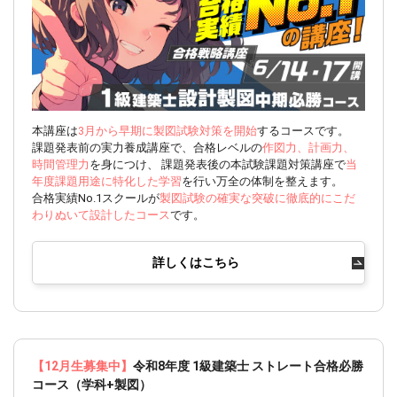
本講座は
3月から早期に製図試験対策を開始
するコースです。
課題発表前の実力養成講座で、合格レベルの
作図力、計画力、
時間管理力
を身につけ、 課題発表後の本試験課題対策講座で
当
年度課題用途に特化した学習
を行い万全の体制を整えます。
合格実績No.1スクールが
製図試験の確実な突破に徹底的にこだ
わりぬいて設計したコース
です。
詳しくはこちら
【12月生募集中】
令和8年度 1級建築士 ストレート合格必勝
コース（学科+製図）