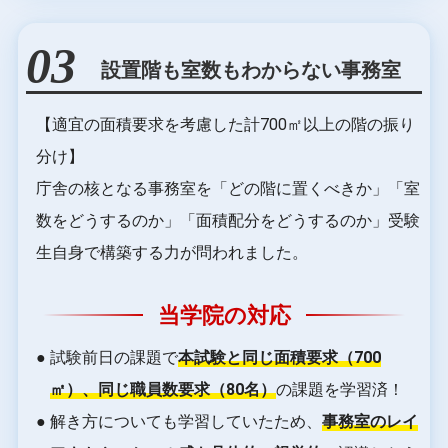
03
設置階も室数もわからない事務室
【適宜の面積要求を考慮した計700㎡以上の階の振り
分け】
庁舎の核となる事務室を「どの階に置くべきか」「室
数をどうするのか」「面積配分をどうするのか」受験
生自身で構築する力が問われました。
当学院の対応
● 試験前日の課題で
本試験と同じ面積要求（700
㎡）、同じ職員数要求（80名）
の課題を学習済！
● 解き方についても学習していたため、
事務室のレイ