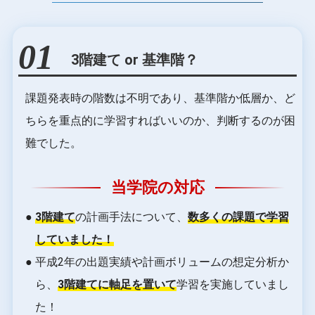
01
3階建て or 基準階？
課題発表時の階数は不明であり、基準階か低層か、
ど
ちらを重点的に学習すればいいのか、判断するのが困
難でした。
当学院の対応
●
3階建て
の計画手法について、
数多くの課題で学習
していました！
● 平成2年の出題実績や計画ボリュームの想定分析か
ら、
3階建てに軸足を置いて
学習を実施していまし
た！