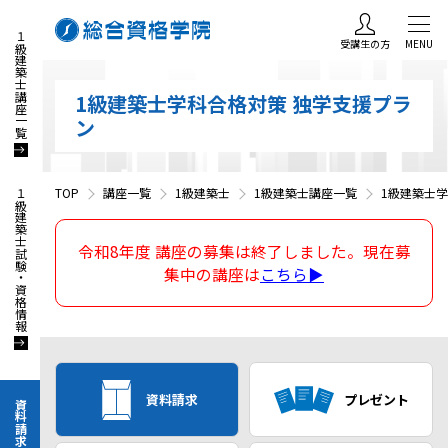
１級建築士講座一覧
受講生の方
MENU
1級建築士学科合格対策 独学支援プラ
ン
TOP
講座一覧
1級建築士
1級建築士講座一覧
1級建築士
１級建築士試験・資格情報
令和8年度 講座の募集は終了しました。現在募
集中の講座は
こちら▶
資料請求
プレゼント
資料請求