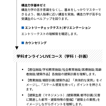
構造力学基本ゼミ
構造力学の苦手意識をなくし、基本をしっかりマスターで
きるよう、個人指導に近い講習を実施。構造力学が苦手な
受講生のレベルアップを図ります。
エントリーチェックテスト/オリエンテーション
エントリーテストの理解度を確認します。
カウンセリング
学科オンラインLIVEコース（学科Ⅰ-計画）
【居住施設/学校教育施設/社会教育施設/医療施設/高齢
者施設/建築作品】各施設の建築計画を理解します。
【商業施設/細部計画/建築作品】「具体的な実例」をイ
メージし、｢スケール感覚を持って」ポイントを押さえ
ます。
【建築生産（マネジメント）/建築積算/都市計画/災害
に関連した都市・建築物等の整備】｢建築士の業務｣を
イメージしながらポイントを理解します。