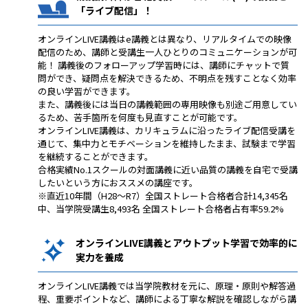
「ライブ配信」！
オンラインLIVE講義はe講義とは異なり、リアルタイムでの映像
配信のため、講師と受講生一人ひとりのコミュニケーションが可
能！ 講義後のフォローアップ学習時には、講師にチャットで質
問ができ、疑問点を解決できるため、不明点を残すことなく効率
の良い学習ができます。
また、講義後には当日の講義範囲の専用映像も別途ご用意してい
るため、苦手箇所を何度も見直すことが可能です。
オンラインLIVE講義は、カリキュラムに沿ったライブ配信受講を
通じて、集中力とモチベーションを維持したまま、試験まで学習
を継続することができます。
合格実績No.1スクールの対面講義に近い品質の講義を自宅で受講
したいという方におススメの講座です。
※直近10年間（H28～R7）全国ストレート合格者合計14,345名
中、当学院受講生8,493名 全国ストレート合格者占有率59.2%
オンラインLIVE講義とアウトプット学習で効率的に
実力を養成
オンラインLIVE講義では当学院教材を元に、原理・原則や解答過
程、重要ポイントなど、講師による丁寧な解説を確認しながら講