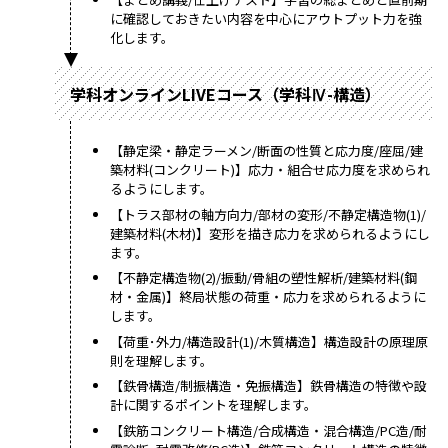
に確認しておきたい内容を中心にアウトプット力を強
化します。
学科オンラインLIVEコース（学科Ⅳ-構造）
【静定梁・静定ラーメン/断面の性質と応力度/座屈/建
築材料(コンクリート)】応力・組合せ応力度を求められ
るようにします。
【トラス部材の軸方向力/部材の変形/不静定構造物(1)/
建築材料(木材)】変形を描き応力を求められるようにし
ます。
【不静定構造物(2)/振動/骨組の塑性解析/建築材料(鋼
材・金属)】終局状態の荷重・応力を求められるように
します。
【荷重･外力/構造設計(1)/木質構造】構造設計の原理原
則を理解します。
【鉄骨構造/制振構造・免振構造】鉄骨構造の特徴や設
計に関するポイントを理解します。
【鉄筋コンクリート構造/合成構造・混合構造/PC造/耐