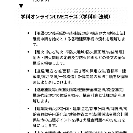
学科オンラインLIVEコース（学科Ⅲ-法規）
【用語の定義/確認申請/制度規定/構造耐力/建築士法】
確認申請を始めとする各種建築手続の流れを理解しま
す。
【耐火･防火/防火･準防火地域/防火区画等/内装制限】
耐火・防火関連の定義及び防火区画などの条文の全体
構成を把握します。
【道路/用途地域/面積・高さ等の算定方法/容積率・建
蔽率/高さ制限/一般構造】計算問題の解法手順を反復練
習により身につけます。
【避難施設等/排煙設備等/避難安全検証法/構造強度】
構造強度規定の体系を掴み、構造計算と仕様規定を理
解します。
【建築設備/地区計画・建築協定/都市計画法/消防法/高
齢者移動等円滑化法/建築物省エネ法/関係法令融合】関
係法令の出題ポイントを押さえ融合問題への対応力を
身につけます。
【まとめ講義/仕上げテスト】学習の総まとめと直前期