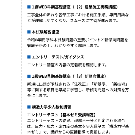
1級WEB早期基礎講座（［2］建築施工実務講座）
工事全体の流れや各部工事における施工手順、専門用語な
どが理解しやすくなり、スムーズに学習が進みます。
本試験解説講座
令和8年度 学科本試験問題の重要ポイントと新傾向問題を
徹底分析の上、わかりやすく解説します。
エントリーテスト/ガイダンス
エントリー講座の内容の定着度を確認します。
1級WEB早期基礎講座（［3］新傾向講座）
新規に出題が予想される「法改正」「新基準」「新技術」
等に関する項目を早期に学習し、新傾向問題への対策を万
全にします。
構造力学少人数制講習
エントリーテスト【基本ゼミ受講判定】
エントリーテストの結果、理解不十分と判定された場合
は、反力・応力・応力度の基本を少人数制の「構造力学基
本ゼミ」で、講師からの直接指導で克服します。