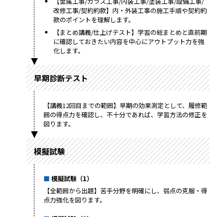
【金属工事/ガラス工事/内装工事/塗装工事/設備工事/
改修工事/契約約款】内・外装工事の施工手順や契約約
款のポイントを理解します。
【まとめ講義/仕上げテスト】学習の総まとめと直前期
に確認しておきたい内容を中心にアウトプット力を強
化します。
早期診断テスト
【講義12回目までの範囲】早期の効果測定として、履修範
囲の得点力を確認し、不十分であれば、学習方法の修正を
図ります。
模擬試験
模擬試験（1）
【全範囲から出題】苦手分野を明確にし、弱点の克服・得
点力強化を図ります。