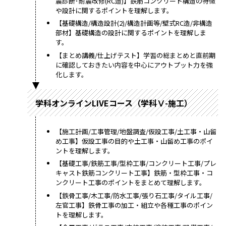
震診断･耐震改修(RC造)】鉄筋コンクリート構造の特徴
や設計に関するポイントを理解します。
【基礎構造/構造設計(2)/構造計画等/壁式RC造/非構造
部材】基礎構造の設計に関するポイントを理解しま
す。
【まとめ講義/仕上げテスト】学習の総まとめと直前期
に確認しておきたい内容を中心にアウトプット力を強
化します。
学科オンラインLIVEコース（学科Ⅴ-施工）
【施工計画/工事管理/地盤調査/仮設工事/土工事・山留
め工事】仮設工事の目的や土工事・山留め工事のポイ
ントを理解します。
【基礎工事/鉄筋工事/型枠工事/コンクリート工事/プレ
キャスト鉄筋コンクリート工事】鉄筋・型枠工事・コ
ンクリート工事のポイントをまとめて理解します。
【鉄骨工事/木工事/防水工事/張り石工事/タイル工事/
左官工事】鉄骨工事の加工・組立や各種工事のポイン
トを理解します。