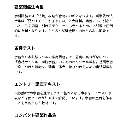
建築関係法令集
学科試験では「法規」攻略が合格のカギとなります。当学院の法
令集は「見やすくて、引きやすい」と大評判。講義では、引きた
いところを即座に引けるテクニックも学べるため、本試験で圧倒
的に有利となります。もちろん試験会場への持ち込みも可能で
す。
各種テスト
予習から本試験レベルの応用問題まで、着実に実力が身につく
「合格サイクル＋継続学習」のためのオリジナル教材。基礎学習
で身につけた知識を、確実に得点に結びつけるための実戦型教材
です。
エントリー講座テキスト
1級建築士の学習を進めるうえで基本となる事項を、イラストや
表などを使ってわかりやすく解説しています。学習の土台を作る
ことを目的とした教材です。
コンパクト建築作品集