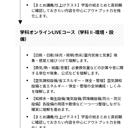
【まとめ講義/仕上げテスト】学習の総まとめと直前期
に確認しておきたい内容を中心にアウトプット力を強
化します。
学科オンラインLIVEコース（学科Ⅱ-環境・設
備）
【日照・日射/採光・照明/色彩/室内気候と気象】現
象・感覚と結びつけて理解します。
【換気/熱・結露/音響】必要換気量などの計算や音に関
する単位や現象、公式などを理解します。
【空気調和設備/省エネルギー・保全・管理】空気調和
設備と省エネルギー・保全・管理の全体構成・しくみ
を理解します。
【給排水・衛生設備/電気設備/昇降機設備/防火・防災
設備】各設備の用語や数値など一つ一つ整理しながら
確実に理解を進めます。
【まとめ講義/仕上げテスト】学習の総まとめと直前期
に確認しておきたい内容を中心にアウトプット力を強
化します。