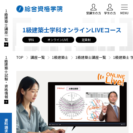
１級建築士講座一覧
受講生の方
学生の方
MENU
1級建築士学科オンラインLIVEコース
学科
オンラインLIVE
定員制
TOP
講座一覧
1級建築士
1級建築士講座一覧
1級建築士 
１級建築士試験・資格情報
資料請求