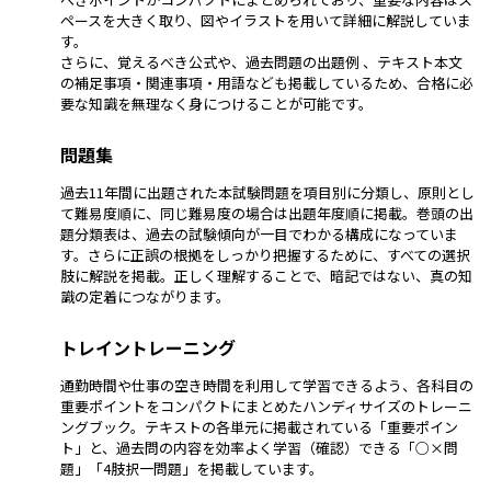
ペースを大きく取り、図やイラストを用いて詳細に解説していま
す。
さらに、覚えるべき公式や、過去問題の出題例 、テキスト本文
の補足事項・関連事項・用語なども掲載しているため、合格に必
要な知識を無理なく身につけることが可能です。
問題集
過去11年間に出題された本試験問題を項目別に分類し、原則とし
て難易度順に、同じ難易度の場合は出題年度順に掲載。巻頭の出
題分類表は、過去の試験傾向が一目でわかる構成になっていま
す。さらに正誤の根拠をしっかり把握するために、すべての選択
肢に解説を掲載。正しく理解することで、暗記ではない、真の知
識の定着につながります。
トレイントレーニング
通勤時間や仕事の空き時間を利用して学習できるよう、各科目の
重要ポイントをコンパクトにまとめたハンディサイズのトレーニ
ングブック。テキストの各単元に掲載されている「重要ポイン
ト」と、過去問の内容を効率よく学習（確認）できる「○×問
題」「4肢択一問題」を掲載しています。