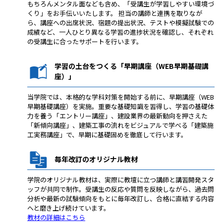
もちろんメンタル面なども含め、「受講生が学習しやすい環境づ
くり」をお手伝いいたします。 担当の講師と連携を取りなが
ら、講座への出席状況、宿題の提出状況、テストや模擬試験での
成績など、一人ひとり異なる学習の進捗状況を確認し、それぞれ
の受講生に合ったサポートを行います。
学習の土台をつくる「早期講座（WEB早期基礎講
座）」
当学院では、本格的な学科対策を開始する前に、早期講座（WEB
早期基礎講座）を実施。重要な基礎知識を習得し、学習の基礎体
力を養う「エントリー講座」、建設業界の最新動向を押さえた
「新傾向講座」、建築工事の流れをビジュアルで学べる「建築施
工実務講座」で、早期に基礎固めを徹底して行います。
毎年改訂のオリジナル教材
学院のオリジナル教材は、実際に教壇に立つ講師と講習開発スタ
ッフが共同で制作。受講生の反応や質問を反映しながら、過去問
分析や最新の試験傾向をもとに毎年改訂し、合格に直結する内容
へと磨き上げ続けています。
教材の詳細はこちら