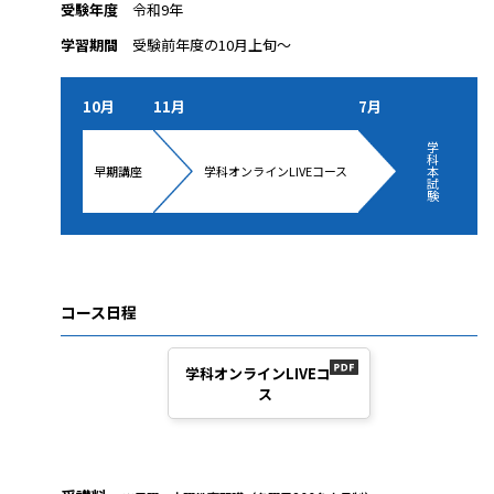
受験年度
令和9年
学習期間
受験前年度の10月上旬～
10月
11月
7月
学
科
早期講座
学科オンラインLIVEコース
本
試
験
コース日程
学科オンラインLIVEコー
ス