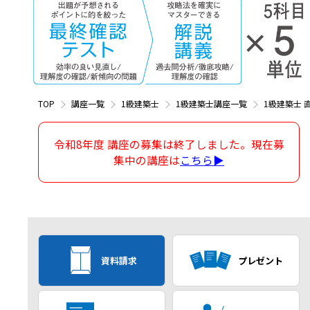
TOP
講座一覧
1級建築士
1級建築士講座一覧
1級建築士 
令和8年度 講座の募集は終了しました。現在募
集中の講座は
こちら▶
資料請求
プレゼント