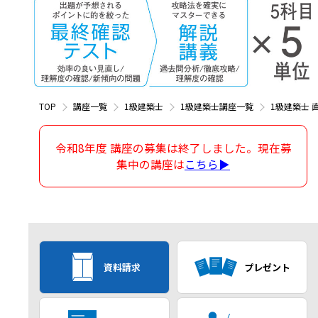
TOP
講座一覧
1級建築士
1級建築士講座一覧
1級建築士 
令和8年度 講座の募集は終了しました。現在募
集中の講座は
こちら▶
資料請求
プレゼント