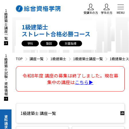
１級建築士講座一覧
受講生の方
学生の方
MENU
1級建築士
ストレート合格必勝コース
学科
製図
対面指導
１級建築士試験・資格情報
TOP
講座一覧
1級建築士
1級建築士講座一覧
1級建築士
令和8年度 講座の募集は終了しました。現在募
集中の講座は
こちら▶
1級建築士 講座一覧
資料請求