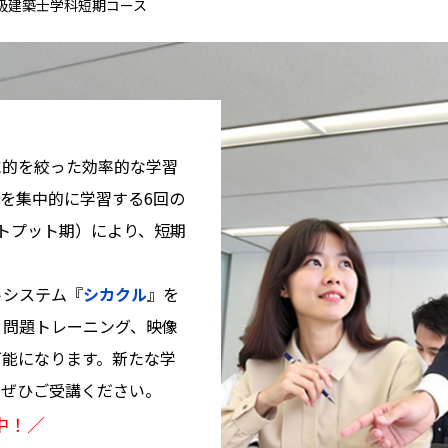
級建築士学科短期コース
に的を絞った効率的な学習
を集中的に学習する6回の
トプット期）により、短期
トシステム『
シカクル
』を
、問題トレーニング、映像
可能になります。新たな学
をぜひご受講ください。
中！／