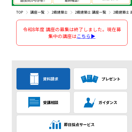
TOP
講座一覧
2級建築士
2級建築士 講座一覧
2級建築士
令和8年度 講座の募集は終了しました。現在募
集中の講座は
こちら▶
資料請求
プレゼント
受講相談
ガイダンス
即日採点サービス