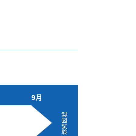
9月
製
図
試
験