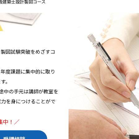
級建築士設計製図コース
な製図試験突破をめざすコ
当年度課題に集中的に取り
ます。
途中の手元は講師が教室を
実力を身につけることがで
集中！／