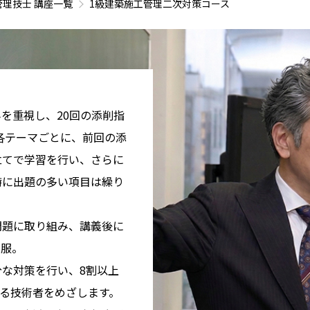
管理技士 講座一覧
1級建築施工管理二次対策コース
を重視し、20回の添削指
各テーマごとに、前回の添
立てで学習を行い、さらに
特に出題の多い項目は繰り
問題に取り組み、講義後に
克服。
な対策を行い、8割以上
る技術者をめざします。