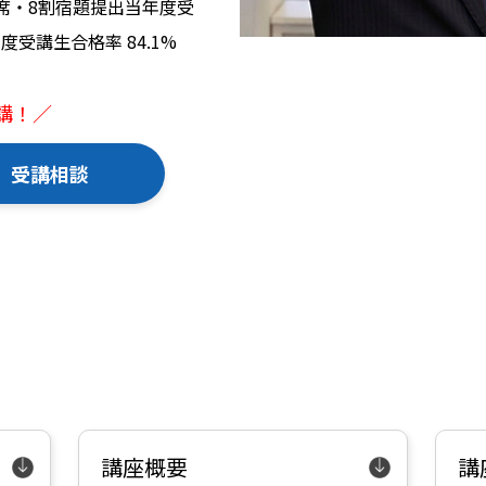
出席・8割宿題提出当年度受
度受講生合格率 84.1%
開講！／
受講相談
講座概要
講