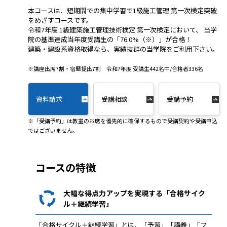
本コースは、短期間での集中学習で1級施工管理 第一次検定突破
をめざすコースです。
令和7年度 1級建築施工管理技術検定 第一次検定において、 当学
院の基準達成当年度受講生の「76.0%（※）」が合格！
建築・建設系資格取得なら、実績抜群の当学院をご利用下さい。
※講座出席7割・宿題提出7割 令和7年度 受講生442名中/合格者336名
資料請求
受講相談
受講予約
※「受講予約」は教室のお席を優先的に確保するもので受講契約や受講申込
ではございません。
コースの特徴
大幅な得点力アップを実現する「合格サイク
ル＋継続学習」
「合格サイクル＋継続学習」とは、「予習」「講義」「フ