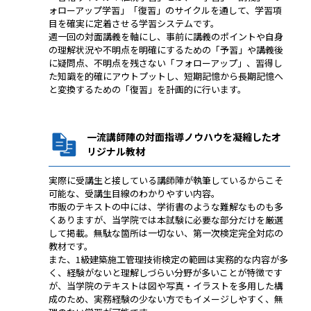
ォローアップ学習」「復習」のサイクルを通して、学習項
目を確実に定着させる学習システムです。
週一回の対面講義を軸にし、事前に講義のポイントや自身
の理解状況や不明点を明確にするための「予習」や講義後
に疑問点、不明点を残さない「フォローアップ」、習得し
た知識を的確にアウトプットし、短期記憶から長期記憶へ
と変換するための「復習」を計画的に行います。
一流講師陣の対面指導ノウハウを凝縮したオ
リジナル教材
実際に受講生と接している講師陣が執筆しているからこそ
可能な、受講生目線のわかりやすい内容。
市販のテキストの中には、学術書のような難解なものも多
くありますが、当学院では本試験に必要な部分だけを厳選
して掲載。無駄な箇所は一切ない、第一次検定完全対応の
教材です。
また、1級建築施工管理技術検定の範囲は実務的な内容が多
く、経験がないと理解しづらい分野が多いことが特徴です
が、当学院のテキストは図や写真・イラストを多用した構
成のため、実務経験の少ない方でもイメージしやすく、無