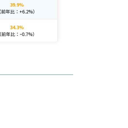
39.9%
（前年比：+6.2%）
34.3%
（前年比：ｰ0.7%）