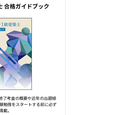
士 合格ガイドブック
 修了考査の概要や近年の出題傾
験勉強をスタートする前に必ず
満載。