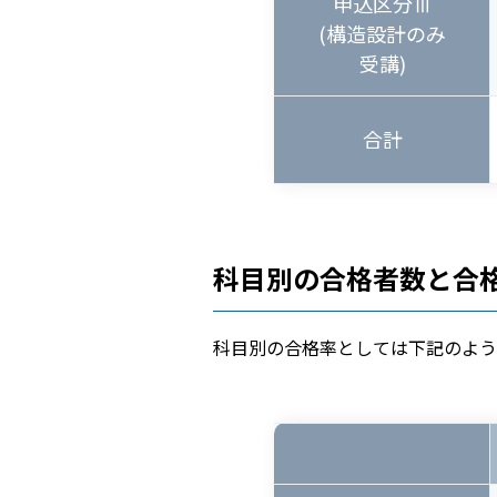
申込区分Ⅲ
(構造設計のみ
受講)
合計
科目別の合格者数と合
科目別の合格率としては下記のよう