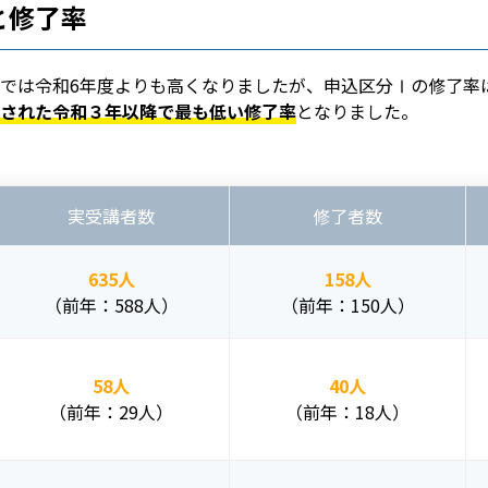
と修了率
は令和6年度よりも高くなりましたが、申込区分Ⅰの修了率は24
された令和３年以降で最も低い修了率
となりました。
実受講者数
修了者数
635人
158人
（前年：588人）
（前年：150人）
58人
40人
（前年：29人）
（前年：18人）