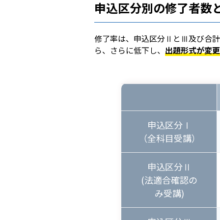
申込区分別の修了者数
修了率は、申込区分ⅡとⅢ及び合計で
ら、さらに低下し、
出題形式が変更
申込区分Ⅰ
（全科目受講）
申込区分Ⅱ
(法適合確認の
み受講)