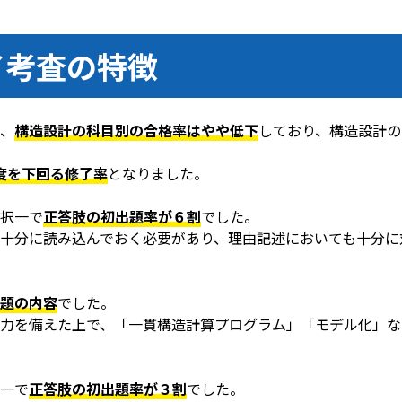
了考査の特徴
、
構造設計の科目別の合格率はやや低下
しており、構造設計の
度を下回る修了率
となりました。
択一で
正答肢の初出題率が６割
でした。
十分に読み込んでおく必要があり、理由記述においても十分に
題の内容
でした。
力を備えた上で、「一貫構造計算プログラム」「モデル化」な
一で
正答肢の初出題率が３割
でした。