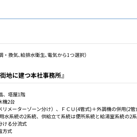
調・換気､給排水衛生､電気から1つ選択）
街地に建つ本社事務所』
6階、塔屋1階
水機2台
ペリメーターゾーン分け）、ＦＣＵ(4管式)＋外調機の併用(2管
雑用水系統の2系統、供給立て系統は便所系統と給湯室系統の2系
分ける分流式
電方式