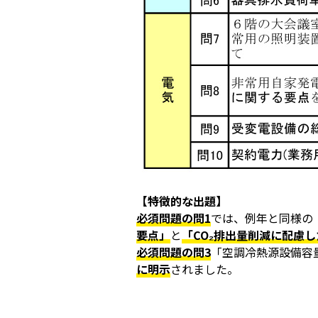
【特徴的な出題】
必須問題の問1
では、例年と同様の
要点」
と
「CO₂排出量削減に配慮
必須問題の問3
「空調冷熱源設備容
に明示
されました。