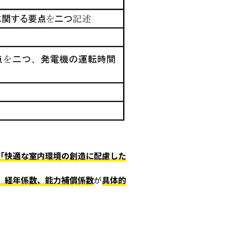
「快適な室内環境の創造に配慮した
、経年係数、能力補償係数
が
具体的