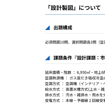
「設計製図」について
出題構成
必須問題10問、選択問題各3問（空
課題条件『設計課題：市
延床面積・階数 ： 6,950㎡・地上
空調熱源機 ： ガス直だき吸収冷温
空調方式 ： 空調機（インテリア・
給水方式 ： 高置水槽方式(上水・
排水方式 ： 汚水・雑排水・雨水を
受電方式 ： 本線・予備線２回線受