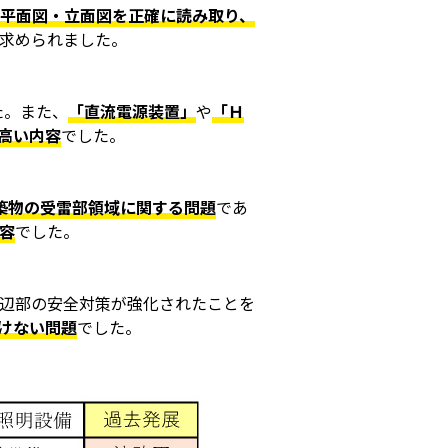
平面図・立面図を正確に読み取り、
求められました。
た。また、
「直流電源装置」
や
「Ｈ
高い内容
でした。
築物の受雷部領域に関する問題
であ
容
でした。
辺部の安全対策が強化されたことを
けない問題
でした。