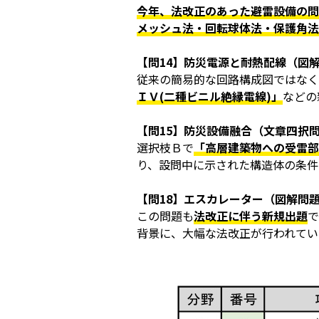
今年、法改正のあった避雷設備の問
メッシュ法・回転球体法・保護角法
【問14】防災電源と耐熱配線（図
従来の簡易的な回路構成図ではなく
ＩＶ(二種ビニル絶縁電線)」
などの
【問15】防災設備融合（文章四択
選択枝Ｂで
「高層建築物への受雷部
り、設問中に示された構造体の条件
【問18】エスカレーター（図解問
この問題も
法改正に伴う新規出題
で
背景に、大幅な法改正が行われてい