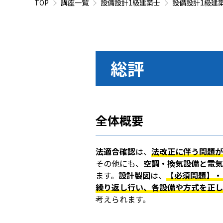
TOP
講座一覧
設備設計1級建築士
設備設計1級建
総評
全体概要
法適合確認
は、
法改正に伴う問題が
その他にも、
空調・換気設備と電気
ます。
設計製図
は、
【必須問題】・
繰り返し行い、各設備や方式を正し
考えられます。