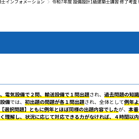
築士インフォメーション
令和7年度 設備設計1級建築士講習 修了考査
、電気設備で２問、輸送設備で１問出題
され、
過去問題の知識
設備
では、
初出題の問題が各１問出題
され、全体として
例年よ
【選択問題】ともに例年とほぼ同様の出題内容でした
が、
本番
く理解し、状況に応じて対応できる力がなければ、４時間以内