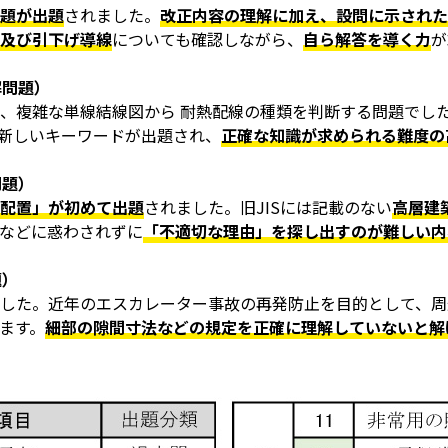
題が出題
されました。
改正内容の理解に加え、設問に示された
及び引下げ導線
についても確認しながら、
自ら解答を導く力
が
解問題）
、複雑な単線結線図から 耐熱配線の種類を判断する問題でし
新しいキーワードが出題され、
正確な知識が求められる難度の
問題）
配置」が初めて出題
されました。旧JISには記載のない
高層建
などに惑わされずに
「不適切な理由」を探し出すのが難しい内
題）
した。近年のエスカレーター事故の再発防止を目的として、周
ます。
細部の隙間寸法などの規定を正確に理解していないと解