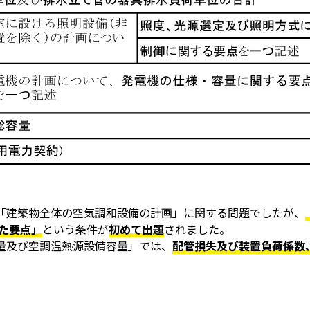
「建築物全体の空気調和設備の計画」に関する問題でしたが、
した要点」
という条件が
初めて出題
されました。
量及び空調温熱源設備容量」では、
配管損失及び装置負荷係数