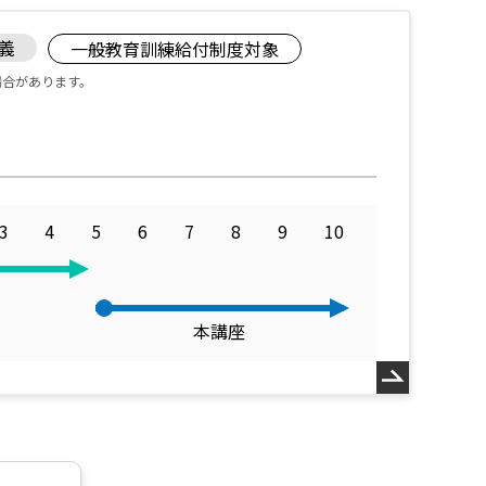
講義
一般教育訓練給付制度対象
場合があります。
3
4
5
6
7
8
9
10
本講座