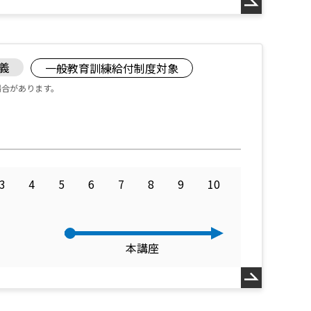
講義
一般教育訓練給付制度対象
場合があります。
3
4
5
6
7
8
9
10
本講座