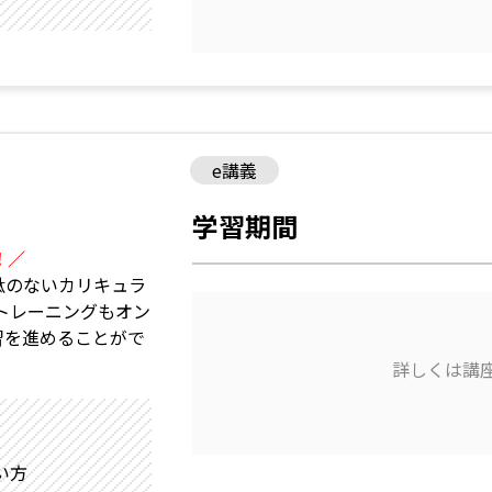
e講義
学習期間
！／
駄のないカリキュラ
トレーニングもオン
習を進めることがで
詳しくは講
い方