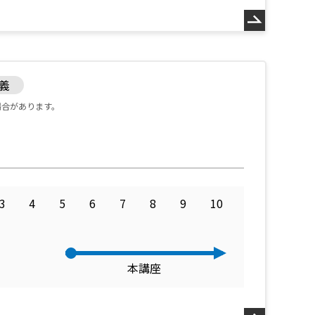
講義
場合があります。
3
4
5
6
7
8
9
10
本講座