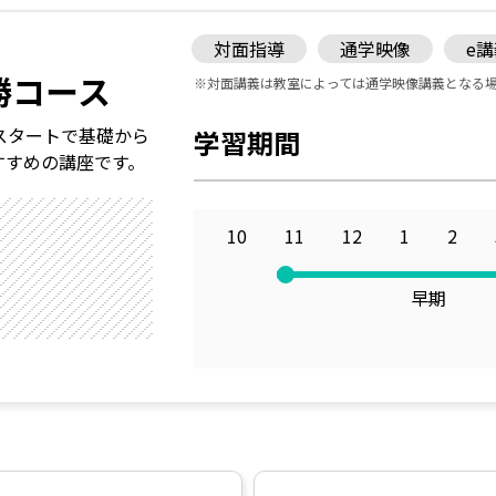
対面指導
通学映像
e
勝コース
※対面講義は教室によっては通学映像講義となる
スタートで基礎から
学習期間
すすめの講座です。
10
11
12
1
2
早期