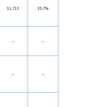
11,713
35.7%
--
--
--
--