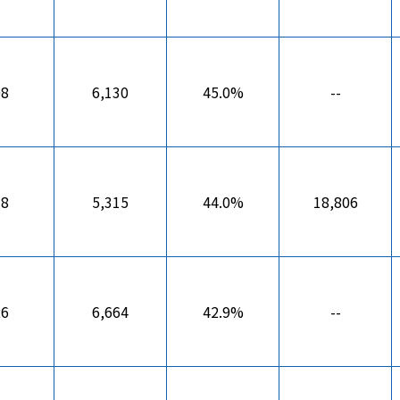
08
6,130
45.0%
--
78
5,315
44.0%
18,806
26
6,664
42.9%
--