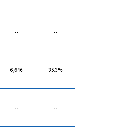
--
--
6,646
35.3%
--
--