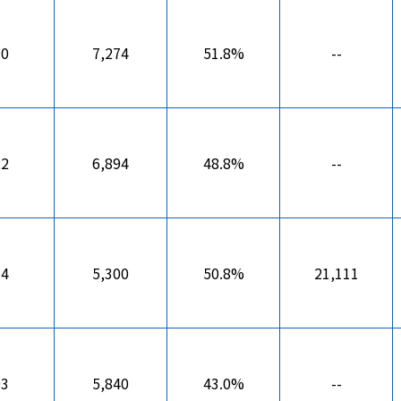
30
7,274
51.8%
--
22
6,894
48.8%
--
34
5,300
50.8%
21,111
93
5,840
43.0%
--