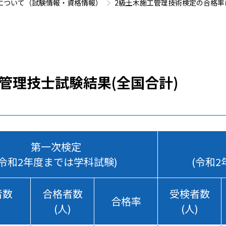
について（試験情報・資格情報）
2級土木施工管理技術検定の合格率
管理技士試験結果(全国合計)
第一次検定
(令和2年度までは学科試験)
(令和
者数
合格者数
受検者数
合格率
)
(人)
(人)