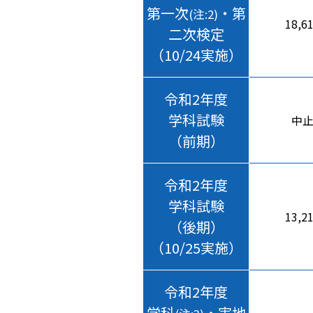
第一次
・第
(注:2)
18,6
二次検定
（10/24実施）
令和2年度
学科試験
中
（前期）
令和2年度
学科試験
13,2
（後期）
（10/25実施）
令和2年度
学科
・実地