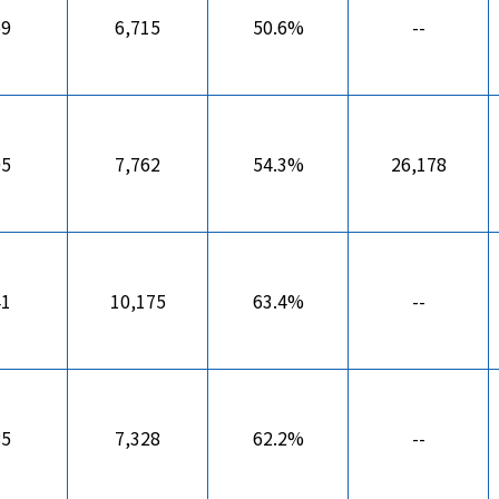
59
6,715
50.6%
--
05
7,762
54.3%
26,178
41
10,175
63.4%
--
85
7,328
62.2%
--