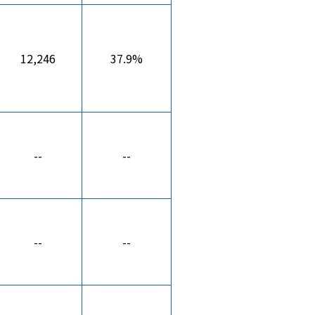
12,246
37.9%
--
--
--
--