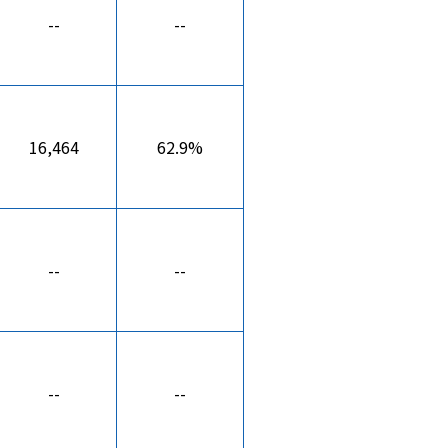
--
--
16,464
62.9%
--
--
--
--