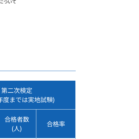
について
第二次検定
2年度までは実地試験)
合格者数
合格率
(人)