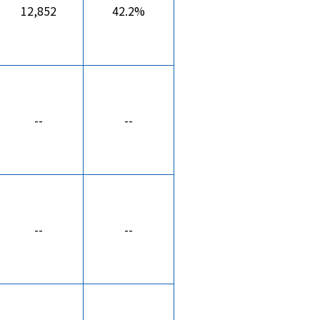
12,852
42.2%
--
--
--
--