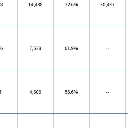
68
14,488
72.6%
30,437
56
7,528
61.9%
--
4
4,606
56.6%
--