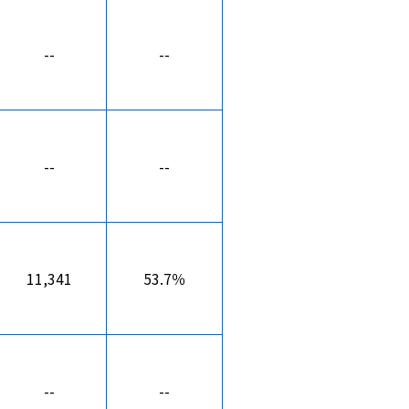
--
--
--
--
11,341
53.7％
--
--