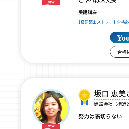
受講講座
1級建築士ストレート合格
Yo
合格
坂口 恵美
建設会社（構造
努力は裏切らない