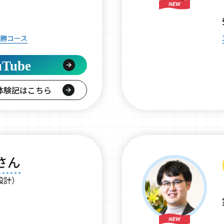
必勝コース
uTube
体験記はこちら
さん
設計）