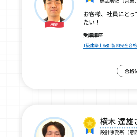
建設会社（営業
お客様、社員にとっ
たい！
受講講座
1級建築士設計製図完全合
合格
横木 達雄
設計事務所（意