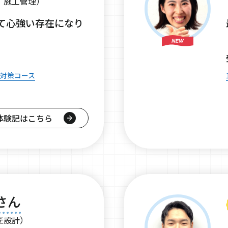
、施工管理）
て心強い存在になり
格対策コース
体験記はこちら
さん
匠設計）