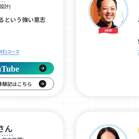
設計)
るという強い意志
VE)コース
uTube
体験記はこちら
さん