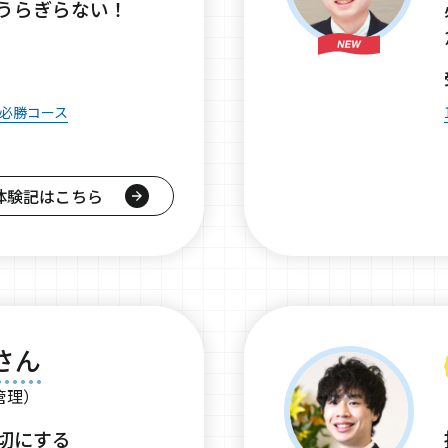
うらぎらない！
格必勝コース
体験記はこちら
さん
管理）
切にする