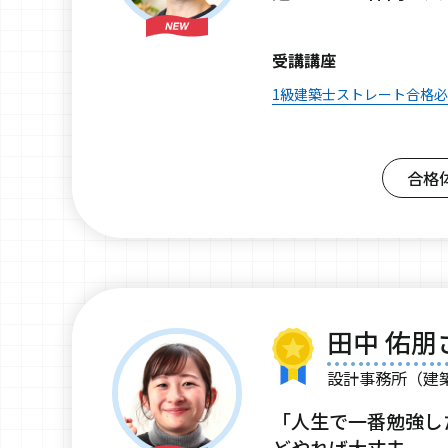
受講講座
1級建築士ストレート合格
合格
田中 佑朋
設計事務所（建
「人生で一番勉強し
どやれば大丈夫