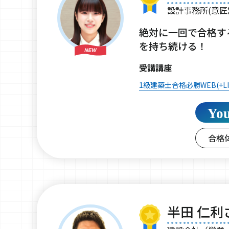
設計事務所(意匠
絶対に一回で合格す
を持ち続ける！
受講講座
1級建築士合格必勝WEB(+LI
Yo
合格
半田 仁利