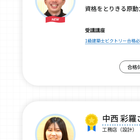
資格をとりきる原動
受講講座
1級建築士ビクトリー合格
合格
中西 彩羅
工務店（設計）