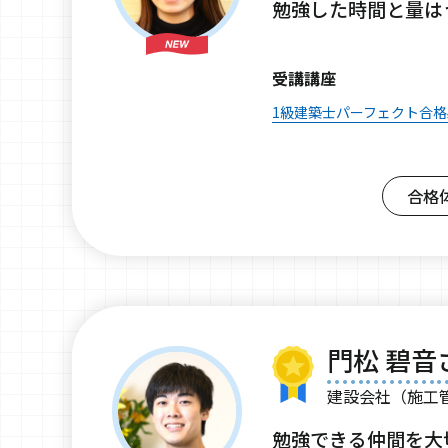
勉強した時間と量は
受講講座
1級建築士パーフェクト合
合格
門松 碧音
建設会社（施工
勉強できる仲間を大