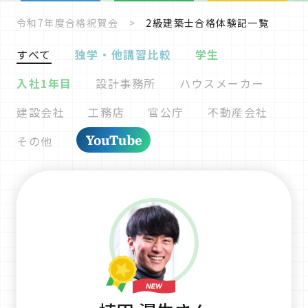
令和7年度合格祝賀会
2級建築士合格体験記一覧
すべて
独学・他講習比較
学生
入社1年目
設計事務所
ハウスメーカー
建設会社
工務店
官公庁
不動産会社
その他