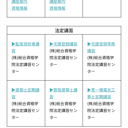
講座案内
講座案内
資格情報
資格情報
法定講習
▶監理技術者講
▶宅建登録講習
▶宅建登録実務
習
(株)総合資格学
講習
(株)総合資格学
院法定講習セン
(株)総合資格学
院法定講習セン
ター
院法定講習セン
ター
ター
▶建築士定期講
▶管理建築士講
▶第一種電気工
習
習
事士定期講習
(株)総合資格学
(株)総合資格学
(株)総合資格学
院法定講習セン
院法定講習セン
院法定講習セン
ター
ター
ター