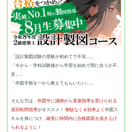
「設計製図試験の受験が初めてで不安…」
「今から・学科試験後から学習を始めて間に合うか不
安…」
「作図手順を一から教えてもらいたい…」
そんな方は、
作図中に講師から直接指導を受けられる
巡回机間指導
がオススメ！
無駄なく＆効率よく
作図ス
キルを身につけ、
確実に時間内に合格図面を描き上げ
られるように！