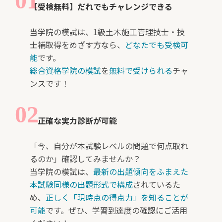
【受検無料】だれでもチャレンジできる
当学院の模試は、1級土木施工管理技士・技
士補取得をめざす方なら、
どなたでも受検可
能
です。
総合資格学院の模試
を
無料で受けられる
チャ
ンスです！
正確な実力診断が可能
「今、自分が本試験レベルの問題で何点取れ
るのか」確認してみませんか？
当学院の模試は、
最新の出題傾向をふまえた
本試験同様の出題形式で構成
されているた
め、
正しく「現時点の得点力」を知ることが
可能
です。ぜひ、学習到達度の確認にご活用