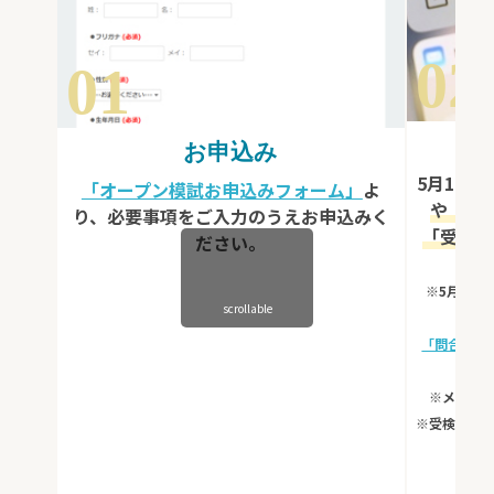
02
01
お申込み
5月14日
「オープン模試お申込みフォーム」
よ
や「受
り、必要事項をご入力のうえお申込みく
「受検案
ださい。
※5月15
scrollable
「問合せサ
りそ
※メール
※受検可能