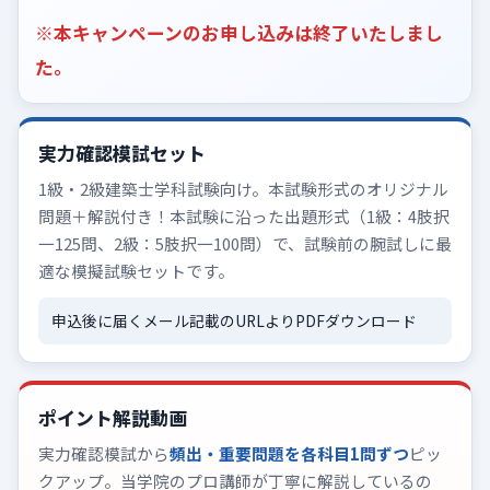
※本キャンペーンのお申し込みは終了いたしまし
た。
実力確認模試セット
1級・2級建築士学科試験向け。本試験形式のオリジナル
問題＋解説付き！本試験に沿った出題形式（1級：4肢択
一125問、2級：5肢択一100問）で、試験前の腕試しに最
適な模擬試験セットです。
申込後に届くメール記載のURLよりPDFダウンロード
ポイント解説動画
実力確認模試から
頻出・重要問題を各科目1問ずつ
ピッ
クアップ。当学院のプロ講師が丁寧に解説しているの