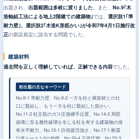
出題され、
。また、
出題範囲は多岐に渡りました
No.9｢木
では、
造軸組工法による地上2階建ての建築物｣
選択肢1｢準
耐力壁｣、選択肢2｢木造K形筋かい｣が令和7年4月1日施行改
の新設規定に該当する問題でした。
正
建築材料
でした。
過去問を正しく理解していれば、正解できる内容
初出題の主なキーワード
No.9-1 準耐力壁、No.9-2 一方を柱と横架材との仕
口に緊結し、もう一方を柱に緊結した筋かい、
No.11-2 柱主筋のガス圧接継手位置、No.14-3 局部
崩壊に至る脆性破壊を生じる柱を有する建築物の保
有水平耐力、No.15-1 許容疲労強さ、No.17-1 耐震
計算ルート1-2の規模、No.20-4 正規圧密、No.22-3