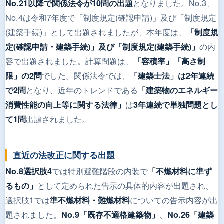
となりました。No.3、
No.21以降で関係法令が10問の出題
No.4は令和7年度で「制度規定(確認申請)」及び「制度規定
(建築手続)」として出題されましたが、本年度は、
「制度規
の内
定(確認申請・建築手続)」及び「制度規定(建築手続)」
容で出題されました。計算問題は、
「容積率」「高さ制
でした。関係法令では、
限」の2問
「建築士法」は2年連続
となり、近年のトレンドである
で2問
「建築物のエネルギー
は
消費性能の向上等に関する法律」
3年連続で単独問題とし
出題されました。
て1問
直近の法改正に関する出題
では特別避難階段の内装で
No.8選択肢4
「不燃材料に準ず
として定められた告示の具体的内容が出題され、
るもの」
選択肢1では
についての告示内容が出
準不燃材料・難燃材料
題されました。
、
No.9「既存不適格建築物」
No.26「建築