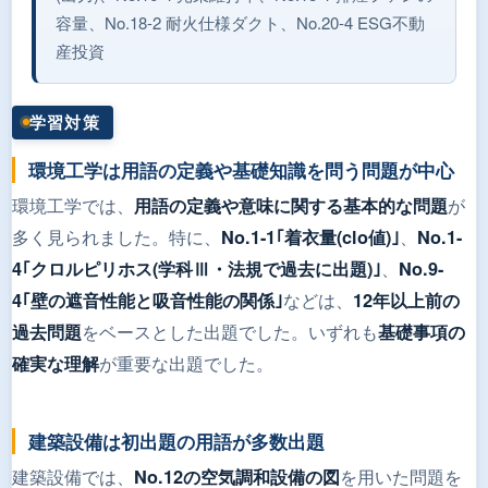
容量、No.18-2 耐火仕様ダクト、No.20-4 ESG不動
産投資
学習対策
環境工学は用語の定義や基礎知識を問う問題が中心
環境工学では、
が
用語の定義や意味に関する基本的な問題
多く見られました。特に、
、
No.1-1｢着衣量(clo値)｣
No.1-
、
4｢クロルピリホス(学科Ⅲ・法規で過去に出題)｣
No.9-
などは、
4｢壁の遮音性能と吸音性能の関係｣
12年以上前の
をベースとした出題でした。いずれも
過去問題
基礎事項の
が重要な出題でした。
確実な理解
建築設備は初出題の用語が多数出題
建築設備では、
を用いた問題を
No.12の空気調和設備の図