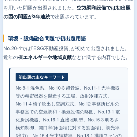
を用いた問題が出題されました。
空気調和設備では初出題
で出題されています。
の図の問題が3年連続
環境・設備融合問題で初出題用語
No.20-4では｢ESG不動産投資｣が初めて出題されました。
近年の
などに関する内容でした。
省エネルギーや地域貢献
初出題の主なキーワード
No.8-1 混色系、No.10-3 超音波、No.11-1 光学機器
等の精密機器を製造する工場、放射冷却方式、
No.11-4 椅子吹出し空調方式、No.12 事務所ビルの
事務室での空気調和・換気設備の略図、No.13-1 電
化厨房機器、No.16-1 直接照明型、No.16-3 明るさ
検知制御、開口率(床面積に対する窓面積)、調光率
(出力)、No.16-4 光束維持率、No.18-1 排煙ファンの