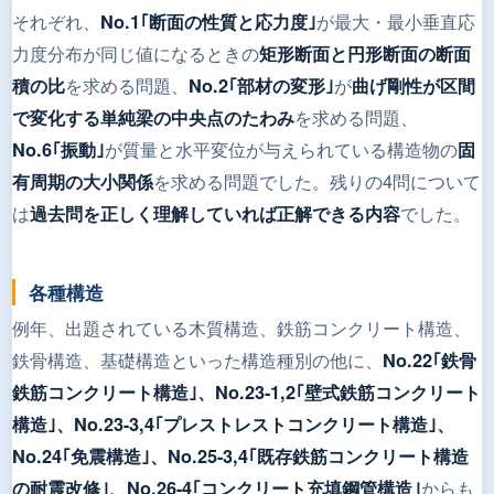
それぞれ、
が最大・最小垂直応
No.1｢断面の性質と応力度｣
力度分布が同じ値になるときの
矩形断面と円形断面の断面
を求める問題、
が
積の比
No.2｢部材の変形｣
曲げ剛性が区間
を求める問題、
で変化する単純梁の中央点のたわみ
が質量と水平変位が与えられている構造物の
No.6｢振動｣
固
を求める問題でした。残りの4問について
有周期の大小関係
は
でした。
過去問を正しく理解していれば正解できる内容
各種構造
例年、出題されている木質構造、鉄筋コンクリート構造、
鉄骨構造、基礎構造といった構造種別の他に、
No.22｢鉄骨
鉄筋コンクリート構造｣、No.23-1,2｢壁式鉄筋コンクリート
構造｣、No.23-3,4｢プレストレストコンクリート構造｣、
No.24｢免震構造｣、No.25-3,4｢既存鉄筋コンクリート構造
からも
の耐震改修｣、No.26-4｢コンクリート充填鋼管構造｣