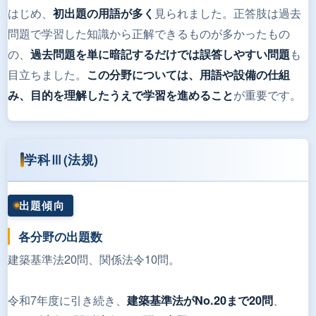
はじめ、
見られました。正答肢は過去
初出題の用語が多く
問題で学習した知識から正解できるものが多かったもの
の、
も
過去問題を単に暗記するだけでは誤答しやすい問題
目立ちました。
この分野については、用語や設備の仕組
が重要です。
み、目的を理解したうえで学習を進めること
学科Ⅲ(法規)
出題傾向
各分野の出題数
建築基準法20問、関係法令10問。
令和7年度に引き続き、
、
建築基準法がNo.20まで20問