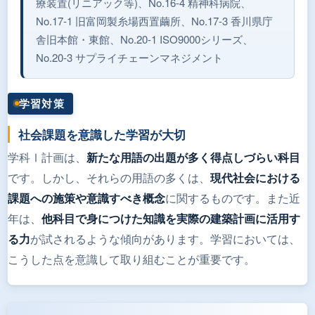
療装置(リニアック等)、No.16-4 精神科病院、
No.17-1 旧富岡製糸場西置繭所、No.17-3 香川県庁
舎旧本館・東館、No.20-1 ISO9000シリーズ、
No.20-3 サプライチェーンマネジメント
学習対策
社会課題を意識した学習が大切
学科Ⅰ計画は、
新たな用語の出題が多く得点しづらい科目
です。しかし、それらの用語の多くは、
現代社会における
に関するものです。また近
課題への施策や意識すべき概念
年は、
他科目で身につけた知識を実際の建築計画に活用す
が試されるような傾向があります。学習においては、
る力
こうした点を意識して取り組むことが重要です。