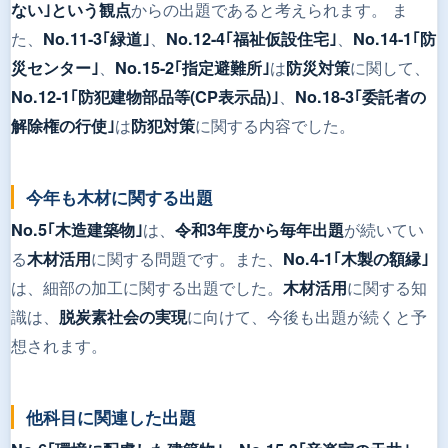
からの出題であると考えられます。 ま
ない｣という観点
た、
、
、
No.11-3｢緑道｣
No.12-4｢福祉仮設住宅｣
No.14-1｢防
、
は
に関して、
災センター｣
No.15-2｢指定避難所｣
防災対策
、
No.12-1｢防犯建物部品等(CP表示品)｣
No.18-3｢委託者の
は
に関する内容でした。
解除権の行使｣
防犯対策
今年も木材に関する出題
は、
が続いてい
No.5｢木造建築物｣
令和3年度から毎年出題
る
に関する問題です。また、
木材活用
No.4-1｢木製の額縁｣
は、細部の加工に関する出題でした。
に関する知
木材活用
識は、
に向けて、今後も出題が続くと予
脱炭素社会の実現
想されます。
他科目に関連した出題