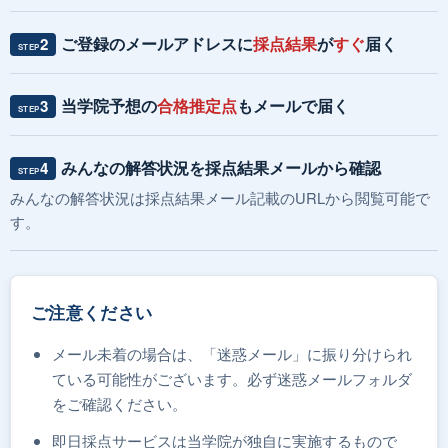
ご登録のメールアドレスに
採点結果
が
すぐ
届く
2
STEP
当学院予想の
合格推定点
もメールで届く
3
STEP
みんなの解答状況を採点結果メールから確認
4
STEP
みんなの解答状況は採点結果メール記載のURLから閲覧可能で
す。
ご注意ください
メール未着の場合は、「迷惑メール」に振り分けられ
ている可能性がございます。必ず迷惑メールフォルダ
をご確認ください。
即日採点サービスは当学院が独自に実施するもので