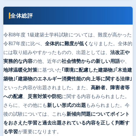
全体総評
令和8年度 1級建築士学科試験については、難度が高かった
令和7年度に比べ、
なりました。全体的
全体的に難度が低く
には取り組みやすかったものの、出題としては、
法改正や
の他、近年の
や、
実務的な内容
社会情勢からの新しい用語
に基づいた
地球温暖化対策
｢環境に配慮した建築物｣｢木造建
築物｣｢建築物のエネルギー消費性能の向上等に関する法律｣
といった内容が出題されました。また、
高齢者、障害者等
、
に関する内容もみられました。
への配慮
災害対策や防犯
さらに、その他にも
もみられました。今
新しい形式の出題
後の試験については、これら
新傾向問題についてポイント
をおさえた学習と過去出題されている内容を正しく判断す
が重要になります。
る学習