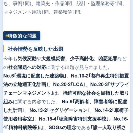
ち、事例1問)、建築史・作品3問、設計・監理業務等1問、
マネジメント用語1問、建築積算1問。
特徴的な問題
社会情勢を反映した出題
今年も
や
、
、
など
気候変動
大規模災害
少子高齢化
凶悪犯罪
の
に関する出題が見られました。
社会課題への対応
、
No.6｢環境に配慮した建築物｣
No.10-2｢都市再生特別措置
、
、
法の立地適正化計画｣
No.20-2｢LCA｣
No.20-3｢サプライ
は、
チェーンマネジメント｣
持続可能な社会を目指した取り
に関する内容でした。
組み
No.9｢高齢者、障害者等に配慮
、
、
した計画｣
No.13-2｢セグリゲーション｣
No.14-2｢車椅子
、
、
使用者用客室｣
No.15-4｢聴覚障害特別支援学校｣
No.16-
は、
である
4｢精神科病院等｣
SDGsの理念
｢誰一人取り残さ