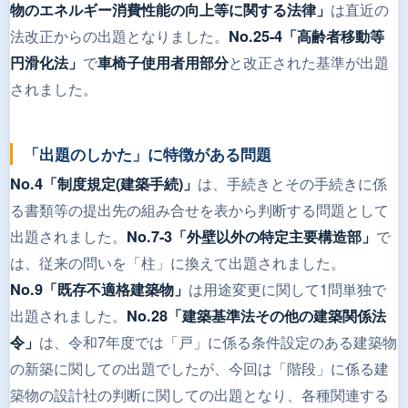
は直近の
物のエネルギー消費性能の向上等に関する法律」
法改正からの出題となりました。
No.25-4「高齢者移動等
で
と改正された基準が出題
円滑化法」
車椅子使用者用部分
されました。
「出題のしかた」に特徴がある問題
は、手続きとその手続きに係
No.4「制度規定(建築手続)」
る書類等の提出先の組み合せを表から判断する問題として
出題されました。
で
No.7-3「外壁以外の特定主要構造部」
は、従来の問いを「柱」に換えて出題されました。
は用途変更に関して1問単独で
No.9「既存不適格建築物」
出題されました。
No.28「建築基準法その他の建築関係法
は、令和7年度では「戸」に係る条件設定のある建築物
令」
の新築に関しての出題でしたが、今回は「階段」に係る建
築物の設計社の判断に関しての出題となり、各種関連する