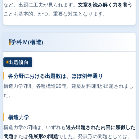
など、出題に工夫が見られます。
文章を読み解く力を養う
ことも基本的、かつ、重要な対策となります。
学科Ⅳ(構造)
出題傾向
各分野における出題数は、ほぼ例年通り
構造力学7問、各種構造20問、建築材料3問が出題されまし
た。
構造力学
構造力学の7問は、いずれも
過去出題された内容に類似した
または
でした。発展形の問題としては、
問題
発展形の問題