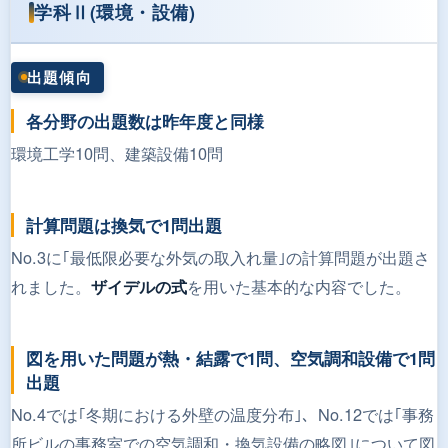
学科Ⅱ(環境・設備)
出題傾向
各分野の出題数は昨年度と同様
環境工学10問、建築設備10問
計算問題は換気で1問出題
No.3に｢最低限必要な外気の取入れ量｣の計算問題が出題さ
れました。
を用いた基本的な内容でした。
ザイデルの式
図を用いた問題が熱・結露で1問、空気調和設備で1問
出題
No.4では｢冬期における外壁の温度分布｣、No.12では｢事務
所ビルの事務室での空気調和・換気設備の略図｣について図