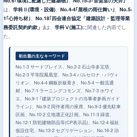
、
No.6｢環境に配慮した建築物｣
No.15-3｢音楽室の天井｣
は、
、
、
学科Ⅱ(環境・設備)
No.4-4｢屋根の雨仕舞い｣
No.5-
、
1｢心持ち材｣
No.18｢四会連合協定「建築設計・監理等業
は、
に関連した内容でし
務委託契約約款」｣
学科Ⅴ(施工)
た。
初出題の主なキーワード
No.1-3 サードプレイス、No.2-2 石山寺多宝塔、
No.2-3 平等院鳳凰堂、No.3-4 バルセロナ・パヴィ
リオン、No.4-4 鋼板折板葺き、No.5-4 一般流通
材、No.7-1 ラーニングコモンズ、No.7-3 ホワイ
エ、No.9-1 ｢建築プロジェクトの当事者参画ガイド
ライン｣、No.9-2 同伴者用の座席、No.9-3 優先駐車
区画、No.10-2 立地適正化計画、No.11-3 緑道、
No.12-1 防犯建物部品等(CP表示品)、No.12-4 福祉
仮設住宅、No.13-2 セグリゲーション、No.16-2 治