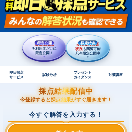
限定公開
限定特典
合格推定点
みんなの解答
を利用者だけに
状況
も閲覧可能
限定公開！
只今限定公開中
▼
▼
即日採点
プレゼント
試験分析
対策講座
サービス
ガイダンス
採点結果配信中
今登録すると採点結果がすぐ届きます！
今すぐ解答を入力する！