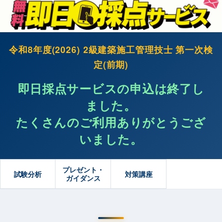
令和8年度(2026) 2級建築施工管理技士 第一次検
定(前期)
即日採点サービスの申込は終了し
ました。
たくさんのご利用ありがとうござ
いました。
プレゼント・
試験分析
対策講座
ガイダンス