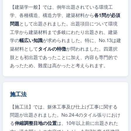
【建築学一般】では、例年出題されている環境工
学、各種構造、構造力学、建築材料から
各1問が必須
として出題されました。出題項目について環境
問題
工学から建築材料まで多岐にわたり出題され、建築
学の
が求められました。特に、No.13は建
幅広い知識
築材料として
が問われました。四選択
タイルの特徴
肢とも初出題であったことに加え、内容も専門的で
あったため、難度は高かったと考えられます。
施工法
【施工法】では、躯体工事及び仕上げ工事に関する
問題が出題されました。No.24-4のタイル張りにおけ
る
は、10年以上前に出題された
伸縮調整目地の位置