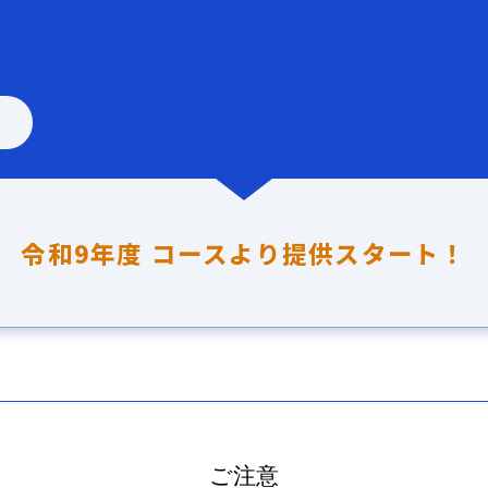
。
令和9年度 コースより
提供スタート！
ご注意