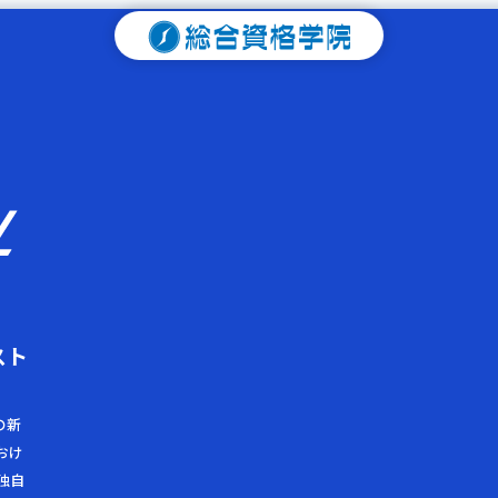
スト
の新
おけ
独自