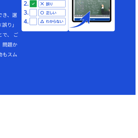
でき、選
×誤り」
で、 ご
。問題か
動もスム