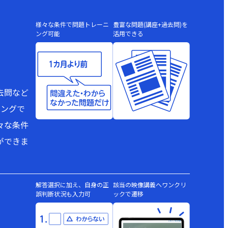
様々な条件で問題トレーニ
豊富な問題(講座+過去問)を
ング可能
活用できる
去問など
ニングで
々な条件
ができま
解答選択に加え、自身の正
該当の映像講義へワンクリ
誤判断状況も入力可
ックで遷移