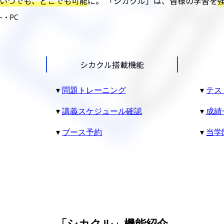
いつでも、どこでも可能
に。 「シカクル」は、皆様の学習を
・PC
シカクル搭載機能
問題トレーニング
テス
講義スケジュール確認
成績
ブース予約
当学
「シカクル」機能紹介