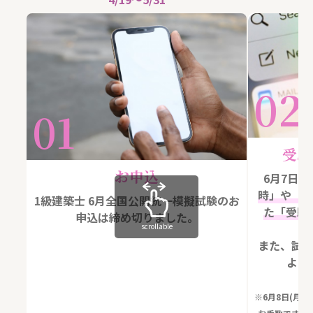
02
01
受験
お申込
6月7日(
時」や「
1級建築士 6月全国公開統一模擬試験のお
た「受験
申込は締め切りました。
scrollable
また、試
より
※6月8日(月