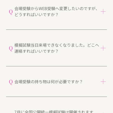
「日程・会場一覧」に記載されている各会場の連絡
A
先電話番号までお電話にてご連絡をお願いいたしま
会場受験からWEB受験へ変更したいのですが、
Q
す。
どうすればいいですか？
一度お申込いただいた後のキャンセル、会場や日程
の変更につきましては、
日程・会場一覧（PDF）❐
お申込いただいた会場の連絡先電話番号まで「WEB
に記載されている各会場の連絡先電話番号までお電
A
受験への変更」のご連絡をお願いいたします。
話にてご連絡をお願いいたします。その他のお問い
模擬試験当日来場できなくなりました。どこへ
Q
合わせについても、同じ連絡先にて承ります。
連絡すればいいですか？
※なお、お申込締切日以降の受験料の返金はいたし
一度、お申込いただいた会場の連絡先電話番号まで
かねますので、ご了承ください。
「WEB受験への変更」のご連絡をお願いいたしま
す。
お申込いただいた会場の連絡先電話番号までご連絡
日程・会場一覧（PDF）❐
A
をお願いいたします。
Q
会場受験の持ち物は何が必要ですか？
※お問い合わせフォームからご連絡いただいた場
合、対応までお時間がかかる場合がありますのでご
筆記具のほか、ご自身の
法令集を必ずご持参
くださ
了承ください。
A
い。
日程・会場一覧（PDF）❐
7月に全国公開統一模擬試験は開催されます