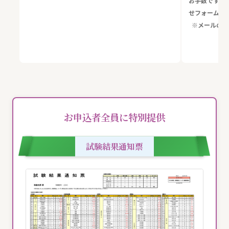
お手数ですが
せフォームよ
※メールの配
お申込者全員に特別提供
試験結果通知票