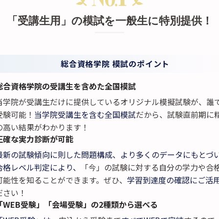
「受講生用」の模試を一般生に特別提供！
総合資格学院 模試のポイント
総合資格学院の受講生を含めた全国模試
当学院が受講生だけに提供しているオリジナル模擬試験が、誰
受験可能！
当学院受講生を含む全国模試
だから、試験直前期に
の高い結果がわかります！
正確な実力診断が可能
最新の試験傾向に則した問題構成、
より多くのデータにもとづ
合格レベル判定により、
「今」の試験に対する自分の学力や合
可能性を知ることができます。ぜひ、
学習到達度の確認にご活
ださい！
「WEB受験」「会場受験」の2種類から選べる