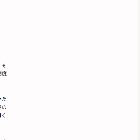
でも
精度
いた
格の
用
く