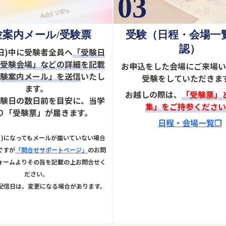
03
受験（日程・会場一
験案内メール/受験票
認）
日)中に
受験者全員へ
「受験日
「受験会場」などの詳細を記載
お申込をした会場にご来場い
受験案内メール」を送信
いたし
受験をしていただきま
ます。
お越しの際は、
「受験票」
試験日の数日前を目安に、当学
集」をご持参ください
り「受験票」が届きます。
日程・会場一覧❐
(月)になってもメールが届いていない場合
ですが
「問合せサポートページ」
のお問
ォームよりその旨を記載の上お問合せく
ださい。
配信日は、変更になる場合があります。