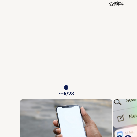
受験料
～6/28