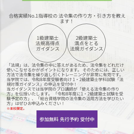
合格実績No.1指導校の 法令集の作り方・引き方を教え
ます！
1級建築士
2級建築士
法規高得点
満点をとる
ガイダンス
法規ガイダンス
「法規」は、法令集の中に答えがあるため、法令集をどれだけ
使いこなせるかがポイントになります。 そのためには、正しい
方法で法令集を繰り返し引くトレーニングが非常に有効です。
当学院では、令和8年度受験者向け 1・2級建築士学科試験「法
規対策ガイダンス」の申込を受付中！
当ガイダンスでは当学院のプロ講師が「使える法令集の作り
方」を伝授いたします。 「令和8年度に1・2級建築士試験を受
験予定の方」、「総合資格学院の法令集の活用方法を学びたい
方」はぜひお申込みください！
※来校限定。
参加無料 先行予約 受付中