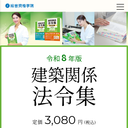
TOP
>学習支援サービス
>令和8年版 建築関係法令集
8
令和
年版
建築関係
法令集
3,080
定価
円
(税込)