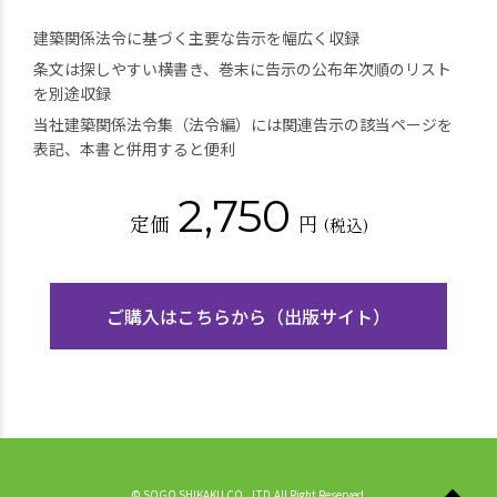
建築関係法令に基づく主要な告示を幅広く収録
条文は探しやすい横書き、巻末に告示の公布年次順のリスト
を別途収録
当社建築関係法令集（法令編）には関連告示の該当ページを
表記、本書と併用すると便利
2,750
定価
円
(税込)
ご購入はこちらから（出版サイト）
© SOGO SHIKAKU CO., LTD.All Right Reserved.