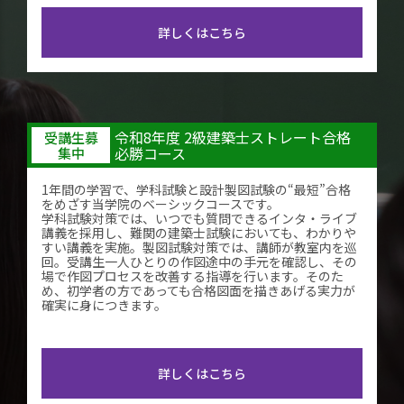
詳しくはこちら
令和8年度 2級建築士ストレート合格
受講生募
必勝コース
集中
1年間の学習で、学科試験と設計製図試験の“最短”合格
をめざす当学院のベーシックコースです。
学科試験対策では、いつでも質問できるインタ・ライブ
講義を採用し、難関の建築士試験においても、わかりや
すい講義を実施。製図試験対策では、講師が教室内を巡
回。受講生一人ひとりの作図途中の手元を確認し、その
場で作図プロセスを改善する指導を行います。そのた
め、初学者の方であっても合格図面を描きあげる実力が
確実に身につきます。
詳しくはこちら