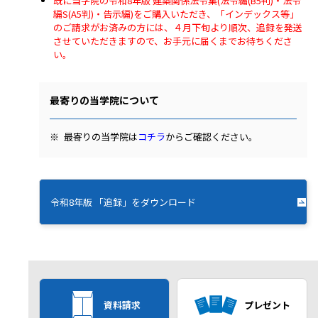
既に当学院の令和8年版 建築関係法令集(法令編(B5判)・法令
編S(A5判)・告示編)をご購入いただき、「インデックス等」
のご請求がお済みの方には、４月下旬より順次、追録を発送
させていただきますので、お手元に届くまでお待ちくださ
い。
最寄りの当学院について
最寄りの当学院は
コチラ
からご確認ください。
令和8年版 「追録」をダウンロード
資料請求
プレゼント