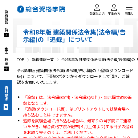
新着情報一覧
受講生の方
学生の方
MENU
令和8年版 建築関係法令集(法令編/告
示編)の「追録」について
全国の教室
TOP
新着情報一覧
令和8年版 建築関係法令集(法令編/告示編)の
令和8年版 建築関係法令集(法令編/告示編)の「追録(ダウンロード
版)」について、下記のボタンからダウンロードして頂き、ご確
認をお願いいたします。
資料請求
「追録」は、法令編(B5判)・法令編S(A5判)・告示編共通の追
録となります。
「追録(ダウンロード版)」はプリントアウトして試験会場へ
持ち込むことはできません。
追録を試験会場に持ち込む場合は、最寄りの当学院にご連絡
いただき、総合資格学院が配布(４月上旬より)する冊子の追録
をお取り寄せのうえ、ご利用ください。