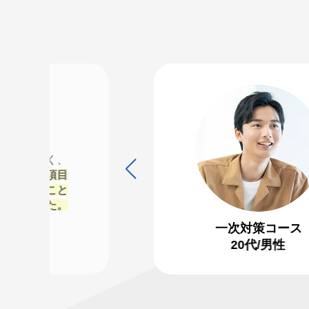
情報量が多く、
試験頻出の項目
前のスライド
み合わせること
ができました。
一次対策コース
20代/男性