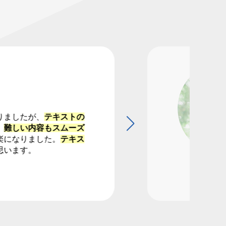
りましたが、
テキストの
。
難しい内容もスムーズ
次のスライド
楽になりました。
テキス
思います。
一次対
20代