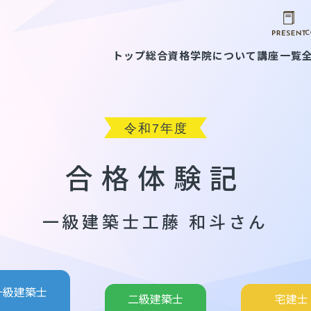
トップ
総合資格学院について
講座一覧
合格体験記
一級建築士
工藤 和斗さん
一級建築士
二級建築士
宅建士