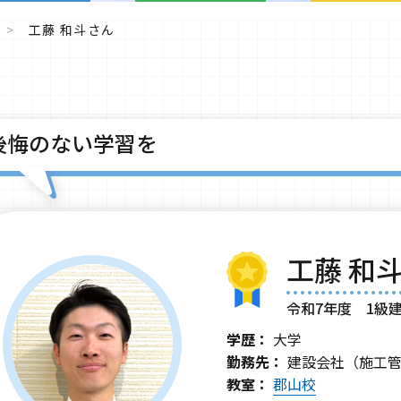
工藤 和斗さん
後悔のない学習を
工藤 和斗
令和7年度 1級
学歴：
大学
勤務先：
建設会社（施工
教室：
郡山校