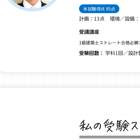
本試験得点 95点
計画：13点 環境／設備：
受講講座
1級建築士ストレート合格必勝
受験回数：
学科1回／設計