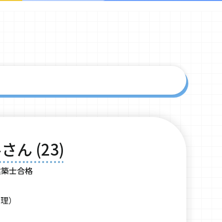
さん (23)
建築士合格
管理）