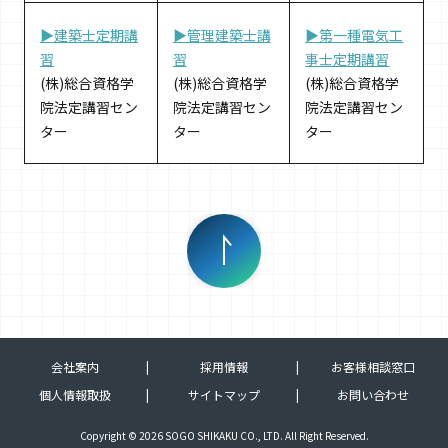
▶建築士定期講
▶管理建築士講
▶第一種電気工
習
習
事士定期講習
(株)総合資格学
(株)総合資格学
(株)総合資格学
院法定講習セン
院法定講習セン
院法定講習セン
ター
ター
ター
会社案内
採用情報
お客様相談窓口
個人情報取扱
サイトマップ
お問い合わせ
Copyright © 2026 SOGO SHIKAKU CO., LTD. All Right Reserved.