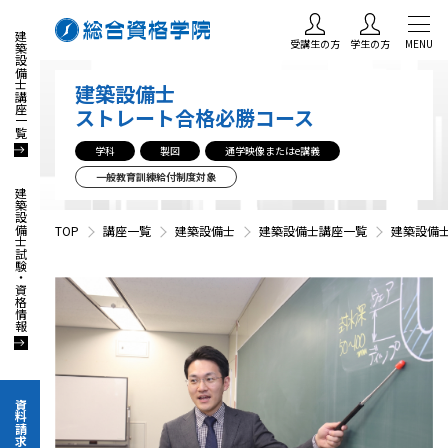
建築設備士講座一覧
受講生の方
学生の方
MENU
建築設備士
ストレート合格必勝コース
学科
製図
通学映像またはe講義
一般教育訓練給付制度対象
建築設備士試験・資格情報
TOP
講座一覧
建築設備士
建築設備士講座一覧
建築設備
資料請求