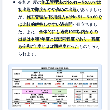
令和8年度の
施工管理法のNo.41～No.50では
がありました
初出題で難度がやや高めの出題
が、
施工管理法(応用能力)のNo.51～No.60で
が目立ちまし
は比較的解答しやすい過去問
た。また、
全体的にも過去10年以内からの
出題は令和7年度とほぼ同程度であり、難度
ものと考え
も令和7年度とほぼ同程度だった
られます。