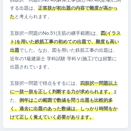
する出題は、
正答肢が初出題の内容で難度が高かっ
と考えられます。
た
五肢択一問題のNo.51(主筋の継手範囲)は、
図(イラス
ト)を用いた鉄筋工事の初めての出題で、難度も高い
でした。なお、図を用いた鉄筋工事の出題は、
出題
近年の1級建築士 学科試験 学科Ⅴ(施工)では頻繁に
出題されています。
五肢択一問題で得点をするには、
四肢択一問題以上
ま
に一肢一肢を正しく判断する力が求められます。
た、
例年はこの範囲で数値を問う出題も比較的多
く、過去に出題のあった数値は、しっかり時間をか
けて正しく覚えていく必要があります。