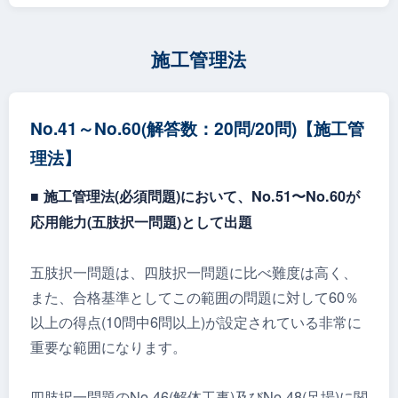
施工管理法
No.41～No.60(解答数：20問/20問)【施工管
理法】
■ 施⼯管理法(必須問題)において、No.51〜No.60が
応⽤能⼒(五肢択⼀問題)として出題
五肢択一問題は、四肢択一問題に比べ難度は高く、
また、合格基準としてこの範囲の問題に対して60％
以上の得点(10問中6問以上)が設定されている非常に
重要な範囲になります。
四肢択一問題のNo.46(解体工事)及びNo.48(足場)に関