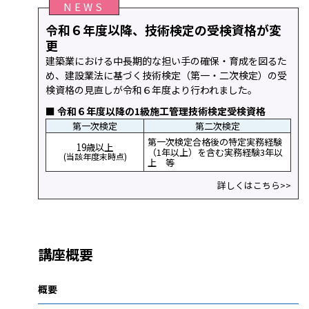
NEWS
令和６年度以降、技術検定の受検資格が変
更
建築業における中長期的な担い手の確保・育成を図るた
め、建設業法に基づく技術検定（第一・二次検定）の受
検資格の見直しが令和６年度より行われました。
■ 令和６年度以降の1級施工管理技術検定受検資格
第一次検定
第二次検定
第一次検定合格後の特定実務経験
19歳以上
（1年以上）を含む実務経験3年以
(当該年度末時点)
上 等
詳しくはこちら>>
講座概要
概要