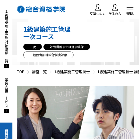
１級建築施工管理 対策講座一覧
受講生の方
学生の方
MENU
1級建築施工管理
一次コース
一次
対面講義または通学映像
一般教育訓練給付制度対象
TOP
講座一覧
1級建築施工管理技士
1級建築施工管理技士 講
学習支援サービス
資料請求