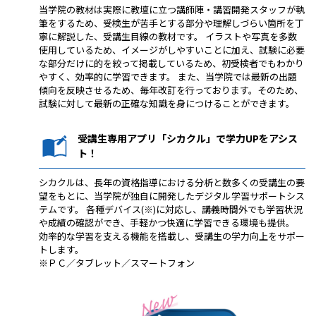
当学院の教材は実際に教壇に立つ講師陣・講習開発スタッフが執
筆をするため、受検生が苦手とする部分や理解しづらい箇所を丁
寧に解説した、受講生目線の教材です。 イラストや写真を多数
使用しているため、イメージがしやすいことに加え、試験に必要
な部分だけに的を絞って掲載しているため、初受検者でもわかり
やすく、効率的に学習できます。 また、当学院では最新の出題
傾向を反映させるため、毎年改訂を行っております。そのため、
試験に対して最新の正確な知識を身につけることができます。
受講生専用アプリ「シカクル」で学力UPをアシス
ト！
シカクルは、長年の資格指導における分析と数多くの受講生の要
望をもとに、当学院が独自に開発したデジタル学習サポートシス
テムです。 各種デバイス(※)に対応し、講義時間外でも学習状況
や成績の確認ができ、手軽かつ快適に学習できる環境も提供。
効率的な学習を支える機能を搭載し、受講生の学力向上をサポー
トします。
※ＰＣ／タブレット／スマートフォン