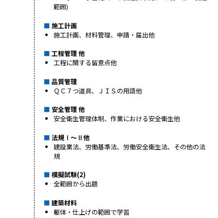
範囲)
施工計画
施工計画、材料管理、申請・届出他
工程管理 他
工程に関する留意点他
品質管理
ＱＣ７つ道具、ＪＩＳの用語他
安全管理 他
安全衛生管理体制、作業における安全衛生他
法規Ⅰ～Ⅱ他
建設業法、労働基準法、労働安全衛生法、その他の法
規
模擬試験(2)
全範囲から出題
建築材料
躯体・仕上げの範囲で学習