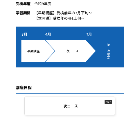
受検年度
令和9年度
学習期間
【早期講座】受検前年の7月下旬～
【本開講】受検年の4月上旬～
7月
4月
7月
第
一
早期講座
一次コース
次
検
定
講座日程
一次コース