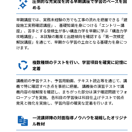
圧倒的な充実度を誇る早期講座で学習のベースを固
める
早期講座では、実務未経験の方でも工事の流れを把握できる「建
設施工実務確認講座」、 基礎知識を身につける「エントリー講
座」、苦手とする受検生が多い構造力学を早期に学ぶ「構造力学
攻略講座」、 本試験の難度と出題傾向を確認する「第一次検定
解説講座」を通じて、早期から学習の土台となる基礎力を身につ
けます。
複数種類のテストを行い、学習項目を確実に記憶に
定着
講義前の予習テスト、予習用動画、テキスト読込等を通じて、講
義で特に確認すべき点を事前に把握。 講義後の演習テストで講
義内容の理解度を確認し、まちがった部分は演テ確認問題でフォ
ローアップを実施。 各科目の学習後は科目仕上げテストで弱点
発見と強化を実施し、学習内容の確実な定着を行います。
一流講師陣の対面指導ノウハウを凝縮したオリジナ
ル教材