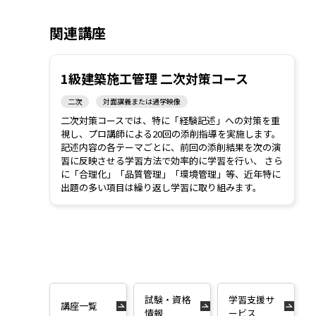
関連講座
1級建築施工管理 二次対策コース
二次
対面講義または通学映像
二次対策コースでは、特に「経験記述」への対策を重
視し、プロ講師による20回の添削指導を実施します。
記述内容の各テーマごとに、前回の添削結果を次の演
習に反映させる学習方法で効率的に学習を行い、 さら
に「合理化」「品質管理」「環境管理」等、近年特に
出題の多い項目は繰り返し学習に取り組みます。
試験・資格
学習支援サ
講座一覧
情報
ービス