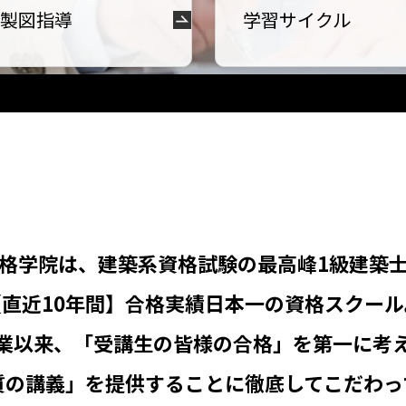
製図指導
学習サイクル
格学院は、
建築系資格試験の
最高峰1級建築
【直近10年間】合格実績日本一の資格スクール
業以来、
「受講生の皆様の合格」を第一に考
質の講義」を提供することに
徹底してこだわっ