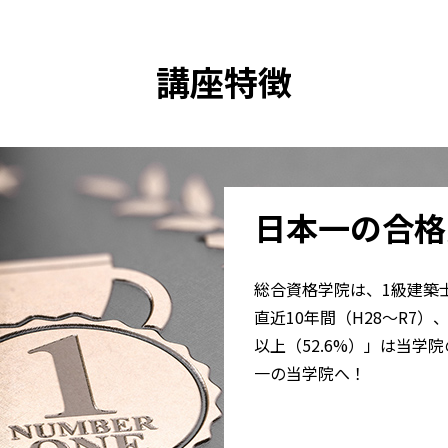
講座特徴
日本一の合格
総合資格学院は、1級建築
直近10年間（H28～R7
以上（52.6%）」は当学
一の当学院へ！