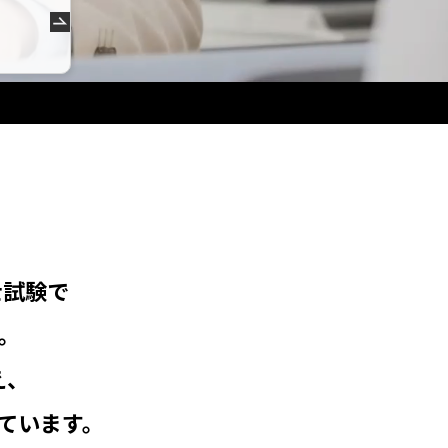
士試験で
。
え、
ています。