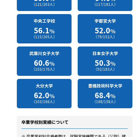
（121/203人）
（117/181人）
中央工学校
宇都宮大学
56.1
52.0
%
%
（115/205人）
（79/152人）
武庫川女子大学
日本女子大学
60.6
50.3
%
%
（103/170人）
（92/183人）
大分大学
豊橋技術科学大学
62.0
68.4
%
%
（103/166人）
（108/158人）
卒業学校別実績について
※ 卒業学校別合格者数は、試験実施機関である（公財）建