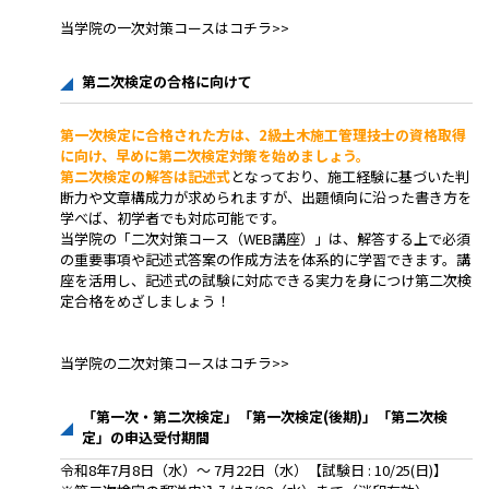
当学院の一次対策コースはコチラ>>
第二次検定の合格に向けて
第一次検定に合格された方は、2級土木施工管理技士の資格取得
に向け、早めに第二次検定対策を始めましょう。
第二次検定の解答は記述式
となっており、施工経験に基づいた判
断力や文章構成力が求められますが、出題傾向に沿った書き方を
学べば、初学者でも対応可能です。
当学院の「二次対策コース（WEB講座）」は、解答する上で必須
の重要事項や記述式答案の作成方法を体系的に学習できます。講
座を活用し、記述式の試験に対応できる実力を身につけ第二次検
定合格をめざしましょう！
当学院の二次対策コースはコチラ>>
「第⼀次・第二次検定」「第⼀次検定(後期)」「第二次検
定」の申込受付期間
令和8年7月8日（水）〜 7月22日（水）【試験日 : 10/25(日)】