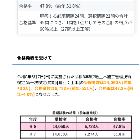
合格率
47.8％（前年 51.8％）
解答する必須問題24問、選択問題21問の合計
合格基準
45問につき、1問を1点としてその合計の得点が
60%以上（27問以上正解）
合格発表を受けて
令和8年6月7日(日)に実施された令和8年度2級土木施工管理技術
検定 第一次検定(前期)[種別：土木]の
受検者数は14,060人(
前年
+30人)
、
合格者数は6,723人(
前年-551人)
、
合格率は47.8%(
前
年-4.0％)
となりました。