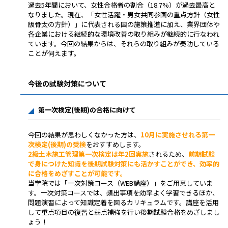
過去5年間において、女性合格者の割合（18.7%）が過去最高と
なりました。現在、「女性活躍・男女共同参画の重点方針（女性
版骨太の方針）」に代表される国の施策推進に加え、業界団体や
各企業における継続的な環境改善の取り組みが継続的に行なわれ
ています。今回の結果からは、それらの取り組みが奏功している
ことが伺えます。
今後の試験対策について
第一次検定(後期)の合格に向けて
今回の結果が思わしくなかった方は、
10月に実施させれる第一
次検定(後期)の受検
をおすすめします。
2級土木施工管理第一次検定は年2回実施
されるため、
前期試験
で
身につけた知識を後期試験対策にも活かすことができ、効率的
に合格をめざすことが可能です。
当学院では「一次対策コース（WEB講座）」をご用意していま
す。一次対策コースでは、頻出事項を効率よく学習できるほか、
問題演習によって知識定着を図るカリキュラムです。講座を活用
して重点項目の復習と弱点補強を行い後期試験合格をめざしまし
ょう！