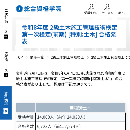
二次対策コース
受講生の方
学生の方
MENU
令和8年度 2級土木施工管理技術検定
第一次検定(前期) [種別:土木] 合格発
表
一次対策コース
TOP
講座一覧
2級土木施工管理技士
2級土木施工管理技士に
令和8年7月7日(火)、令和8年6月7日(日)に実施された令和8年度 2
級土木施工管理技術検定「第一次検定(前期) [種別:土木] 」 の合
格発表がありました。概要は下記の通りです。
資料請求
■種別:土木
受検者数
14,060人（前年 14,030人）
合格者数
6,723人（前年 7,274人）