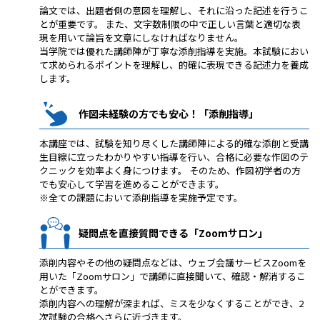
論文では、出題者側の意図を理解し、それに沿った記述を行うこ
とが重要です。 また、文字数制限の中で正しい言葉と適切な表
現を用いて論旨を文章にしなければなりません。
当学院では優れた講師陣が丁寧な添削指導を実施。本試験におい
て求められるポイントを理解し、的確に表現できる記述力を養成
します。
作図未経験の方でも安心！「添削指導」
本講座では、試験を知り尽くした講師陣による的確な添削と受講
生目線に立ったわかりやすい指導を行い、合格に必要な作図のテ
クニックを効率よく身につけます。 そのため、作図初学者の方
でも安心して学習を進めることができます。
※全ての課題において添削指導を実施予定です。
疑問点を直接質問できる「Zoomサロン」
添削内容やその他の疑問点などは、ウェブ会議サービスZoomを
用いた「Zoomサロン」で講師に直接聞いて、確認・解消するこ
とができます。
添削内容への理解が深まれば、ミスを少なくすることができ、2
次試験の合格へさらに近づきます。