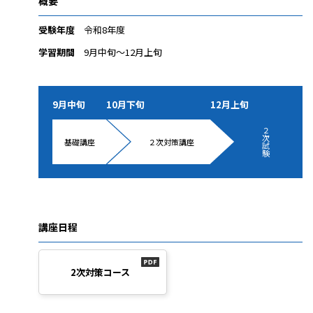
概要
受験年度
令和8年度
学習期間
9月中旬～12月上旬
9月中旬
10月下旬
12月上旬
２
次
基礎講座
２次対策講座
試
験
講座日程
2次対策コース