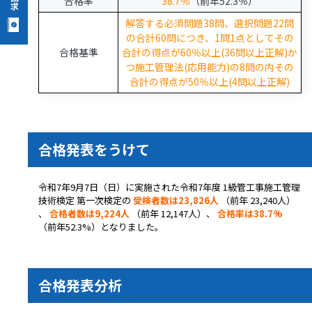
合格率
38.7％
（前年52.3％）
解答する必須問題38問、選択問題22問
の合計60問につき、1問1点としてその
合格基準
合計の得点が60％以上(36問以上正解)か
つ施工管理法(応用能力)の8問の内その
合計の得点が50％以上(4問以上正解)
合格発表をうけて
令和7年9月7日（日）に実施された令和7年度 1級管工事施工管理
技術検定 第一次検定の
受検者数は23,826人
（前年
23,240
人）
、
合格者数は9,224人
（前年
12,147
人）、
合格率は38.7%
（前年52.3%）となりました。
合格発表分析