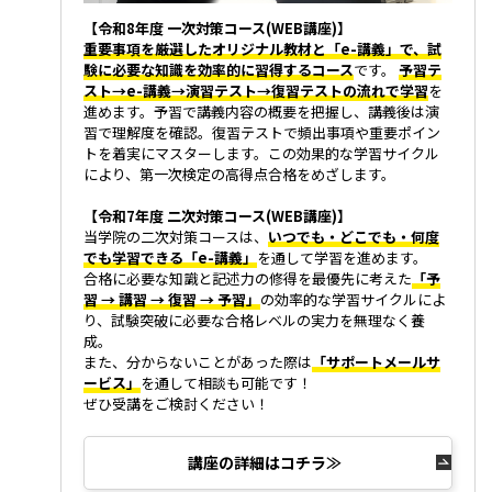
【令和8年度 一次対策コース(WEB講座)】
重要事項を厳選したオリジナル教材と「e-講義」で、試
験に必要な知識を効率的に習得するコース
です。
予習テ
スト→e-講義→演習テスト→復習テストの流れで学習
を
進めます。予習で講義内容の概要を把握し、講義後は演
習で理解度を確認。復習テストで頻出事項や重要ポイン
トを着実にマスターします。この効果的な学習サイクル
により、第一次検定の高得点合格をめざします。
【令和7年度 二次対策コース(WEB講座)】
当学院の二次対策コースは、
いつでも・どこでも・何度
でも学習できる「e-講義」
を通して学習を進めます。
合格に必要な知識と記述力の修得を最優先に考えた
「予
習 → 講習 → 復習 → 予習」
の効率的な学習サイクルによ
り、試験突破に必要な合格レベルの実力を無理なく養
成。
また、分からないことがあった際は
「サポートメールサ
ービス」
を通して相談も可能です！
ぜひ受講をご検討ください！
講座の詳細はコチラ≫