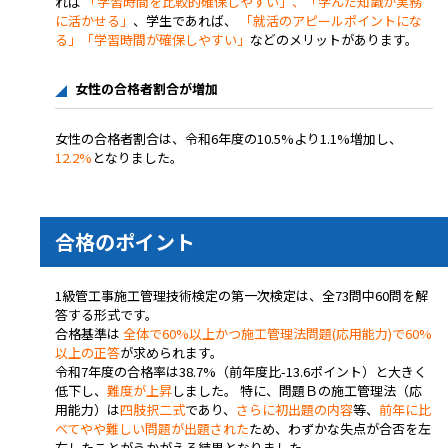
れば
「学習時間を比較的確保しやすい」、「学んだ知識が実務
に活かせる」
、学生であれば、
「就活のアピールポイントにな
る」「学習時間が確保しやすい」
などのメリットがあります。
女性の合格者割合が増加
女性の合格者割合は、令和6年度の
10.5%より1.1%増加し、
12.2%
となりました。
合格のポイント
1級管工事施工管理技術検定の第一次検定は、全73問中60問を解
答する形式です。
合格基準は
全体で60%以上かつ施工管理法問題(応用能力)で60%
以上の正答
が求められます。
令和7年度の合格率は38.7%（前年度比-13.6ポイント）と大きく
低下し、
難度が上昇
しました。 特に、問題Ｂの施工管理法（応
用能力）は
四肢択二式
であり、
さらに初出題の内容
等、
前年に比
べてやや難しい問題が出題された
ため、わずかな失点が合否を左
右したことがうかがえる結果となりました。