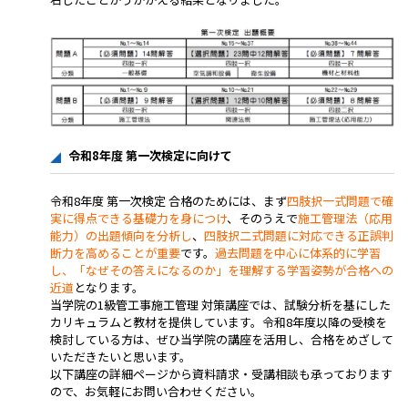
令和8年度 第一次検定に向けて
令和8年度 第一次検定 合格のためには、まず
四肢択一式問題で確
実に得点できる基礎力を身につけ
、そのうえで
施工管理法（応用
能力）の出題傾向を分析し
、
四肢択二式問題に対応できる正誤判
断力を高めることが重要
です。
過去問題を中心に体系的に学習
し、「なぜその答えになるのか」を理解する学習姿勢が合格への
近道
となります。
当学院の1級管工事施工管理 対策講座では、試験分析を基にした
カリキュラムと教材を提供しています。令和8年度以降の受検を
検討している方は、ぜひ当学院の講座を活用し、合格をめざして
いただきたいと思います。
以下講座の詳細ページから資料請求・受講相談も承っております
ので、お気軽にお問い合わせください。