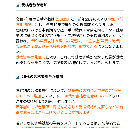
受検者数が増加
令和7年度の受検者数は
23,826人
と、前年23,240人より
増加（前
年比+586人）
し、過去10年で最多の受検者数となりました。
建設業における中長期的な担い手の確保・育成を図るために建設
業法に基づく技術検定（第一・二次検定）の受検資格の見直しが
行われ、
令和6年度以降の第一次検定は、19歳以上(年度末時点)
であれば学歴及び実務経験を問わず、受検できる
ようになりまし
た。
受検資格の見直し
により、これまで受検資格がなかった層が受検
可能となったことで、受検者数が増加していると考えられます。
20代の合格者割合が増加
年齢別の合格者属性において、
25歳未満の割合が前年の7.9％か
ら10.9％に増加
しています。
20代の合格者割合は34.7%
となり、
昨年の32.1%より2.6％上昇しました。
若年層の技術者確保・育成をめざした受検資格の見直しなどの施
策が着実に成果を上げていることが伺えます。
若いうちに資格試験の学習をスタートすることは、 実務者であ