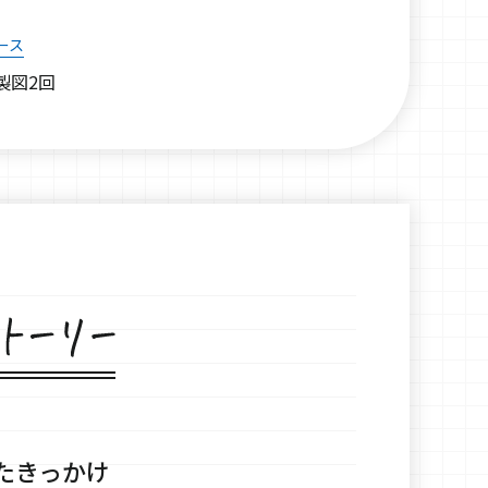
ース
製図2回
たきっかけ