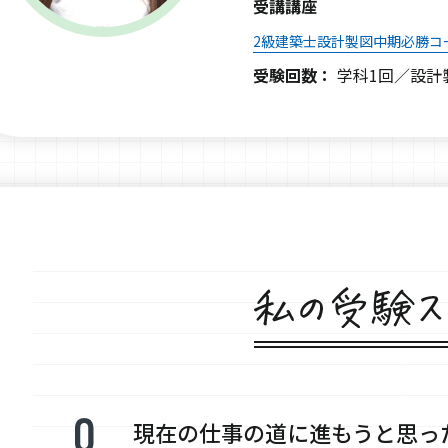
受講講座
2級建築士設計製図中期必勝コ
受験回数：
学科1回／設計
現在の仕事の道に進もうと思っ