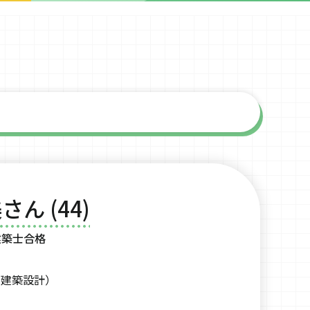
さん (44)
建築士合格
（建築設計）