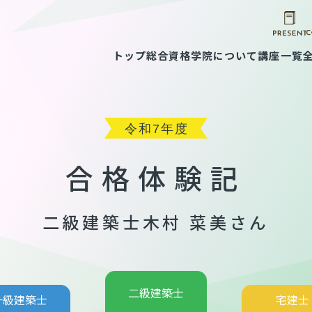
トップ
総合資格学院について
講座一覧
合格体験記
二級建築士
木村 菜美さん
二級建築士
一級建築士
宅建士