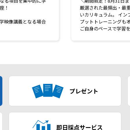
なる項目を集中的に学
＼期間限定！8月31日ま
座！
厳選された最頻出・最
いカリキュラム。 イン
学映像講義となる場合
プットトレーニングも
ご自身のペースで学習
プレゼント
即日採点サービス