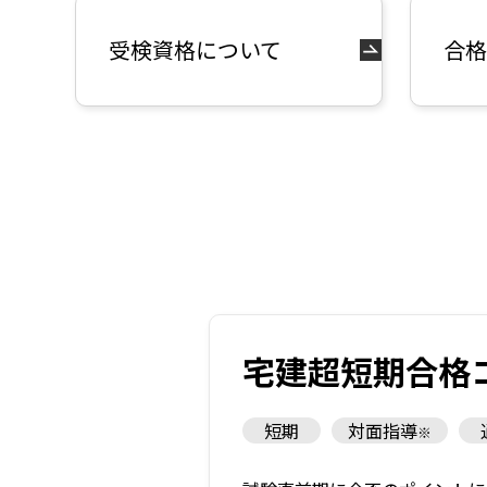
受検資格について
合格
宅建超短期合格
短期
対面指導
※