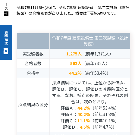
令和7年11月6日(木)に、令和7年度 建築設備士 第二次試験（設計
製図）の合格発表がありました。概要は下記の通りです。
資料請求
令和7年度 建築設備士 第二次試験（設計
製図）
実受験者数
1,275人
（前年1,371人）
合格者数
563人
（前年732人）
合格率
44.2％
（前年53.4%）
採点結果については、上位から評価Ａ、
評価Ｂ、評価Ｃ、評価Ｄの４段階区分と
する。なお、採点の結果、それぞれの割
合は、次のとおり。
採点結果の区分
評価Ａ：
44.2％
（前年53.4％）
評価Ｂ：
40.2％
（前年31.8％）
評価Ｃ：
11.1％
（前年10.1％）
評価Ｄ：
4.5％
（前年4.7％）