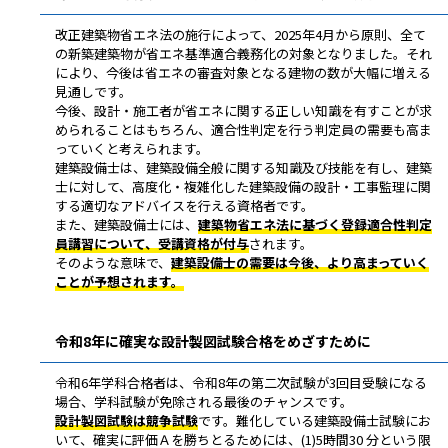
改正建築物省エネ法の施行によって、2025年4月から原則、全て
の新築建築物が省エネ基準適合義務化の対象となりました。それ
により、今後は省エネの審査対象となる建物の数が大幅に増える
見通しです。
今後、設計・施工者が省エネに関する正しい知識を有すことが求
められることはもちろん、適合性判定を行う判定員の需要も高ま
っていくと考えられます。
建築設備士は、建築設備全般に関する知識及び技能を有し、建築
士に対して、高度化・複雑化した建築設備の設計・工事監理に関
する適切なアドバイスを行える資格者です。
また、建築設備士には、
建築物省エネ法に基づく登録適合性判定
員講習について、受講資格が付与
されます。
そのような意味で、
建築設備士の需要は今後、より高まっていく
ことが予想されます。
令和8年に確実な設計製図試験合格をめざすために
令和6年学科合格者は、令和8年の第二次試験が3回目受験になる
場合、学科試験が免除される最後のチャンスです。
設計製図試験は競争試験
です。難化している建築設備士試験にお
いて、確実に評価Ａを勝ちとるためには、(1)5時間30 分という限