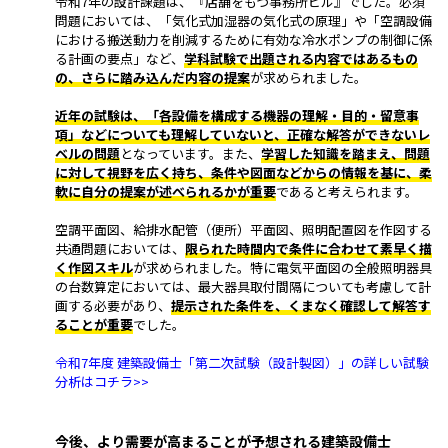
令和7年の設計課題は、『店舗をもつ事務所ビル』でした。必須
問題においては、「気化式加湿器の気化式の原理」や「空調設備
における搬送動力を削減するために有効な冷水ポンプの制御に係
る計画の要点」など、
学科試験で出題される内容ではあるもの
の、さらに踏み込んだ内容の提案
が求められました。
近年の試験は、「各設備を構成する機器の理解・目的・留意事
項」などについても理解していないと、正確な解答ができないレ
ベ
ルの問題
となっています。また、
学
習した知識を踏まえ、問題
に対して視野を広く持ち、条件や図面などからの情報を基に、柔
軟に自分の提案が述べられるかが重要
であると考えられます。
空調平面図、給排水配管（便所）平面図、照明配置図を作図する
共通問題においては、
限られた時間内で条件に合
わせて素早く描
く作図スキル
が求められました。特に電気平面図の全般照明器具
の台数算定においては、最大器具取付間隔についても考慮して計
画する必要があり、
提示された条件を、くまなく確認して解答す
ることが重要
でした。
令和7年度 建築設備士「第二次試験（設計製図）」の詳しい試験
分析はコチラ>>
今後、より需要が高まることが予想される建築設備士