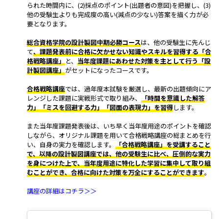
られた時間内に、(2)採点のポイント(出題者の意図)を把握し、(3)
他の受験生よりも完成度の高い(減点の少ない)答案を描く力が必
要となります。
総合資格学院の設計製図中期必勝コース
は、他の受験生に先んじ
て
、課題発表前に合格に欠かせない知識やスキルを習得する「合
格戦略講座」
と、
当年度課題にあわせた対策を主として行う「設
計製図講座」
がセットになったコースです。
合格戦略講座
では、過年度本試験を厳選し、最新の出題傾向にア
レンジした課題に実戦形式で取り組み、
「時間を意識した解答
力」「ミスを回避する力」「図面の表現力」を習得
します。
また当年度課題発表後は、いち早く当年度用途のポイントを確認
しながら、オリジナル課題を用いて合格戦略講座の総まとめを行
い、自身の実力を確認します。
「合格戦略講座」を受講すること
で、以降の設計製図講座では、他の受験生に比べ、圧倒的な実力
を身につけた上で、当年度用途に特化した学習に集中して取り組
むことができ、合格に向けた対策を万全にすることができます
。
講座の詳細はコチラ＞＞