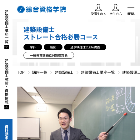
建築設備士講座一覧
受講生の方
学生の方
MENU
建築設備士
ストレート合格必勝コース
学科
製図
通学映像またはe講義
一般教育訓練給付制度対象
建築設備士試験・資格情報
TOP
講座一覧
建築設備士
建築設備士講座一覧
建築設備
資料請求